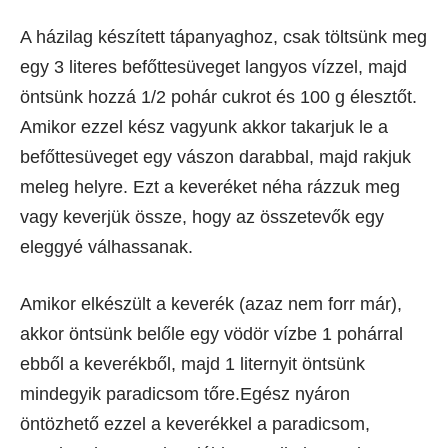
A házilag készített tápanyaghoz, csak töltsünk meg
egy 3 literes befőttesüveget langyos vízzel, majd
öntsünk hozzá 1/2 pohár cukrot és 100 g élesztőt.
Amikor ezzel kész vagyunk akkor takarjuk le a
befőttesüveget egy vászon darabbal, majd rakjuk
meleg helyre. Ezt a keveréket néha rázzuk meg
vagy keverjük össze, hogy az összetevők egy
eleggyé válhassanak.
Amikor elkészült a keverék (azaz nem forr már),
akkor öntsünk belőle egy vödör vízbe 1 pohárral
ebből a keverékből, majd 1 liternyit öntsünk
mindegyik paradicsom tőre.Egész nyáron
öntözhető ezzel a keverékkel a paradicsom,