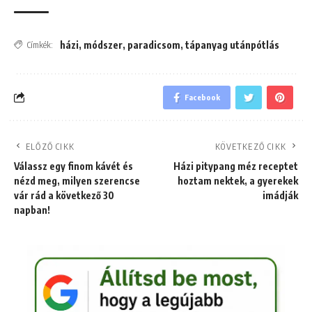
házi
,
módszer
,
paradicsom
,
tápanyag utánpótlás
Címkék:
Facebook
ELŐZŐ CIKK
KÖVETKEZŐ CIKK
Válassz egy finom kávét és
Házi pitypang méz receptet
nézd meg, milyen szerencse
hoztam nektek, a gyerekek
vár rád a következő 30
imádják
napban!