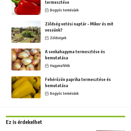
termesztése
Bogyós termésűek
Zöldség vetési naptár – Mikor és mit
vessünk?
Zöldségek
A sonkahagyma termesztése és
bemutatása
Hagymafélék
Fehérözön paprika termesztése és
bemutatása
Bogyós termésűek
Ez is érdekelhet