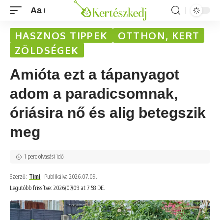
Aa
HASZNOS TIPPEK
OTTHON, KERT
ZÖLDSÉGEK
Amióta ezt a tápanyagot
adom a paradicsomnak,
óriásira nő és alig betegszik
meg
1 perc olvasási idő
Szerző:
Timi
Publikálva 2026.07.09.
Legutóbb frissítve: 2026/07/09 at 7:58 DE.