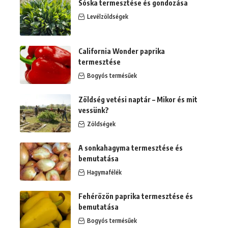
Sóska termesztése és gondozása
Levélzöldségek
California Wonder paprika
termesztése
Bogyós termésűek
Zöldség vetési naptár – Mikor és mit
vessünk?
Zöldségek
A sonkahagyma termesztése és
bemutatása
Hagymafélék
Fehérözön paprika termesztése és
bemutatása
Bogyós termésűek