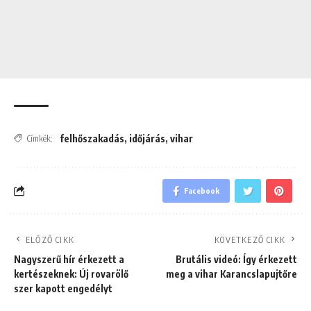
felhőszakadás
,
időjárás
,
vihar
Címkék:
Facebook
ELŐZŐ CIKK
KÖVETKEZŐ CIKK
Nagyszerű hír érkezett a
Brutális videó: Így érkezett
kertészeknek: Új rovarölő
meg a vihar Karancslapujtőre
szer kapott engedélyt