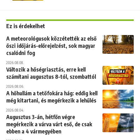
Ez is érdekelhet
A meteorológusok közzétették az első
őszi időjárás-előrejelzést, sok magyar
csalódni fog
2026.08.08.
Változik a hőségriasztás, erre kell
számítani augusztus 8-tól, szombattól
2026.08.06.
A hőhullám a tetőfokára hág: eddig kell
még kitartani, és megérkezik a lehűlés
2026.08.04.
Augusztus 3-án, hétfőn végre
megérkezik a várva várt eső, de csak
ebben a 4 vármegyében