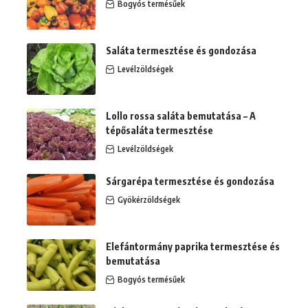
Bogyós termésűek
Saláta termesztése és gondozása
Levélzöldségek
Lollo rossa saláta bemutatása – A
tépősaláta termesztése
Levélzöldségek
Sárgarépa termesztése és gondozása
Gyökérzöldségek
Elefántormány paprika termesztése és
bemutatása
Bogyós termésűek