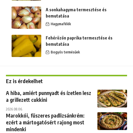
A sonkahagyma termesztése és
bemutatása
Hagymafélék
Fehérözön paprika termesztése és
bemutatása
Bogyós termésűek
Ez is érdekelhet
A hiba, amiért punnyadt és ízetlen lesz
a grillezett cukkini
2026.08.06.
Marokkói, fűszeres padlizsánkrém:
ezért a mártogatósért rajong most
mindenki