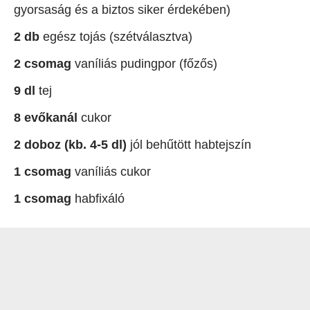
gyorsaság és a biztos siker érdekében)
2 db
egész tojás (szétválasztva)
2 csomag
vaníliás pudingpor (főzős)
9 dl
tej
8 evőkanál
cukor
2 doboz (kb. 4-5 dl)
jól behűtött habtejszín
1 csomag
vaníliás cukor
1 csomag
habfixáló