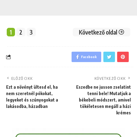
1
2
3
Következő oldal
Facebook
ELŐZŐ CIKK
KÖVETKEZŐ CIKK
Ezt a növényt ültesd el, ha
Eszedbe ne jusson zselatint
nem szeretnél pókokat,
tenni bele! Mutatjuk a
legyeket és szúnyogokat a
békebeli módszert, amivel
lakásodba, házadban
tökéletesen megáll a házi
krémes