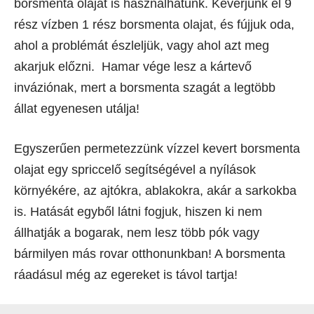
borsmenta olajat is használhatunk. Keverjünk el 9
rész vízben 1 rész borsmenta olajat, és fújjuk oda,
ahol a problémát észleljük, vagy ahol azt meg
akarjuk előzni. Hamar vége lesz a kártevő
inváziónak, mert a borsmenta szagát a legtöbb
állat egyenesen utálja!
Egyszerűen permetezzünk vízzel kevert borsmenta
olajat egy spriccelő segítségével a nyílások
környékére, az ajtókra, ablakokra, akár a sarkokba
is. Hatását egyből látni fogjuk, hiszen ki nem
állhatják a bogarak, nem lesz több pók vagy
bármilyen más rovar otthonunkban! A borsmenta
ráadásul még az egereket is távol tartja!