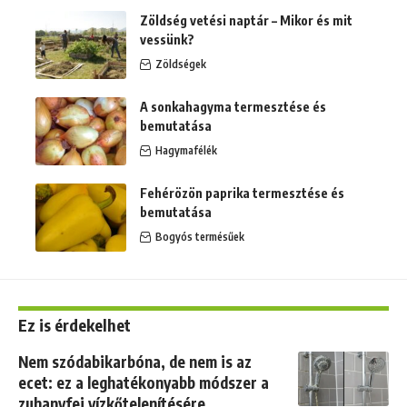
Zöldség vetési naptár – Mikor és mit
vessünk?
Zöldségek
A sonkahagyma termesztése és
bemutatása
Hagymafélék
Fehérözön paprika termesztése és
bemutatása
Bogyós termésűek
Ez is érdekelhet
Nem szódabikarbóna, de nem is az
ecet: ez a leghatékonyabb módszer a
zuhanyfej vízkőtelenítésére