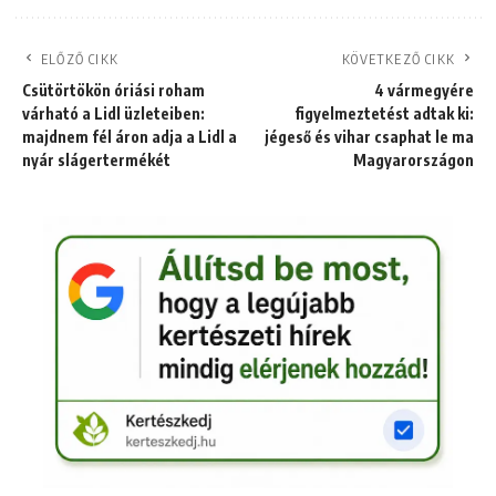
ELŐZŐ CIKK
KÖVETKEZŐ CIKK
Csütörtökön óriási roham
4 vármegyére
várható a Lidl üzleteiben:
figyelmeztetést adtak ki:
majdnem fél áron adja a Lidl a
jégeső és vihar csaphat le ma
nyár slágertermékét
Magyarországon