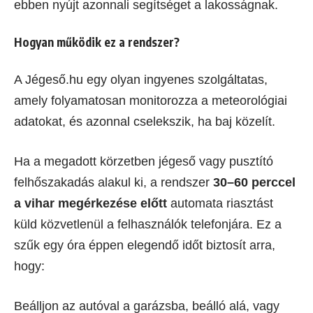
ebben nyújt azonnali segítséget a lakosságnak.
Hogyan működik ez a rendszer?
A Jégeső.hu egy olyan ingyenes szolgáltatas,
amely folyamatosan monitorozza a meteorológiai
adatokat, és azonnal cselekszik, ha baj közelít.
Ha a megadott körzetben jégeső vagy pusztító
felhőszakadás alakul ki, a rendszer
30–60 perccel
a vihar megérkezése előtt
automata riasztást
küld közvetlenül a felhasználók telefonjára. Ez a
szűk egy óra éppen elegendő időt biztosít arra,
hogy:
Beálljon az autóval a garázsba, beálló alá, vagy