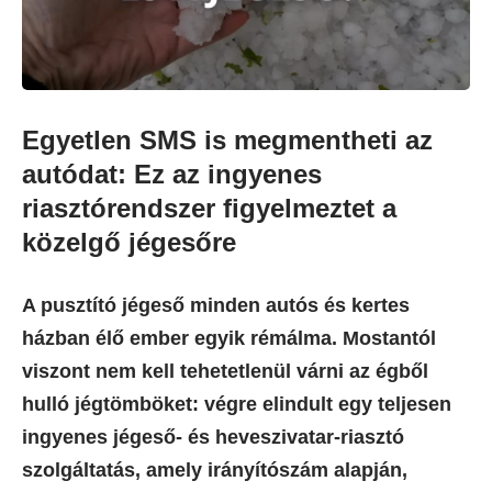
Egyetlen SMS is megmentheti az
autódat: Ez az ingyenes
riasztórendszer figyelmeztet a
közelgő jégesőre
A pusztító jégeső minden autós és kertes
házban élő ember egyik rémálma. Mostantól
viszont nem kell tehetetlenül várni az égből
hulló jégtömböket: végre elindult egy teljesen
ingyenes jégeső- és heveszivatar-riasztó
szolgáltatás, amely irányítószám alapján,