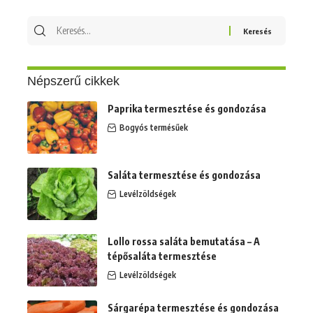
Keresés
erre:
Népszerű cikkek
Paprika termesztése és gondozása
Bogyós termésűek
Saláta termesztése és gondozása
Levélzöldségek
Lollo rossa saláta bemutatása – A
tépősaláta termesztése
Levélzöldségek
Sárgarépa termesztése és gondozása