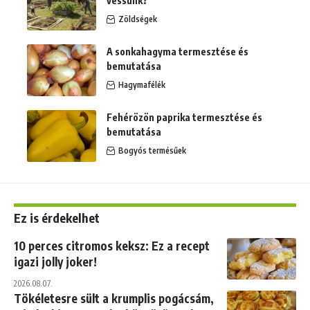
vessünk?
Zöldségek
A sonkahagyma termesztése és
bemutatása
Hagymafélék
Fehérözön paprika termesztése és
bemutatása
Bogyós termésűek
Ez is érdekelhet
10 perces citromos keksz: Ez a recept
igazi jolly joker!
2026.08.07.
Tökéletesre sült a krumplis pogácsám,