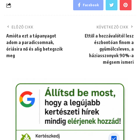
Facebook
ELŐZŐ CIKK
KÖVETKEZŐ CIKK
Amióta ezt a tápanyagot
Ettől a hozzávalótól lesz
adom a paradicsomnak,
észbontóan finom a
óriásira nő és alig betegszik
gyümölcsleves, a
meg
háziasszonyok 90%-a
mégsem ismeri