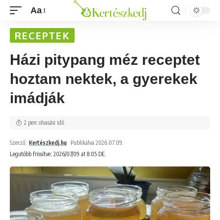
Aa
RECEPTEK
Házi pitypang méz receptet
hoztam nektek, a gyerekek
imádják
2 perc olvasási idő
Szerző:
Kertészkedj.hu
Publikálva 2026.07.09.
Legutóbb frissítve: 2026/07/09 at 8:05 DE.