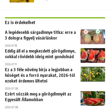
Ez is érdekelhet
A legédesebb sárgadinnye titka: erre a
3 dologra figyelj vásárláskor
2026.07.18.
Eddig áll el a megkezdett görögdinnye,
sokkal rövidebb ideig mint gondolnád
2026.07.11.
Ez a 3 féle növény bírja a legjobban a
hőséget és a forró nyarakat, 2026-tól
ezeket érdemes ültetni
2026.07.08.
Ezért sózzák meg a görögdinnyét az
Egyesült Államokban
2026.07.08.