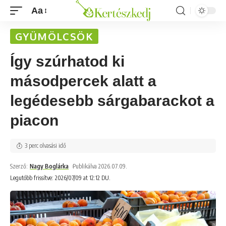
Aa
GYÜMÖLCSÖK
Így szúrhatod ki
másodpercek alatt a
legédesebb sárgabarackot a
piacon
3 perc olvasási idő
Szerző:
Nagy Boglárka
Publikálva 2026.07.09.
Legutóbb frissítve: 2026/07/09 at 12:12 DU.