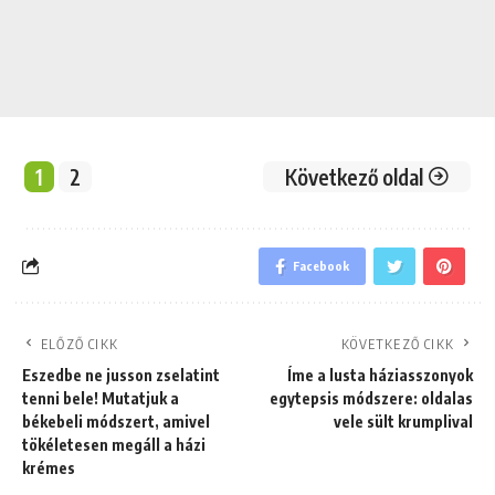
1
2
Következő oldal
Facebook
ELŐZŐ CIKK
KÖVETKEZŐ CIKK
Eszedbe ne jusson zselatint
Íme a lusta háziasszonyok
tenni bele! Mutatjuk a
egytepsis módszere: oldalas
békebeli módszert, amivel
vele sült krumplival
tökéletesen megáll a házi
krémes