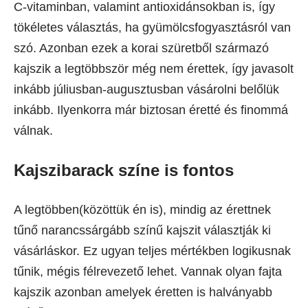
C‑vitaminban, valamint antioxidánsokban is, így
tökéletes választás, ha gyümölcsfogyasztásról van
szó. Azonban ezek a korai szüretből származó
kajszik a legtöbbször még nem érettek, így javasolt
inkább júliusban-augusztusban vásárolni belőlük
inkább. Ilyenkorra már biztosan éretté és finommá
válnak.
Kajszibarack színe is fontos
A legtöbben(közöttük én is), mindig az érettnek
tűnő narancssárgább színű kajszit választják ki
vásárláskor. Ez ugyan teljes mértékben logikusnak
tűnik, mégis félrevezető lehet. Vannak olyan fajta
kajszik azonban amelyek éretten is halványabb