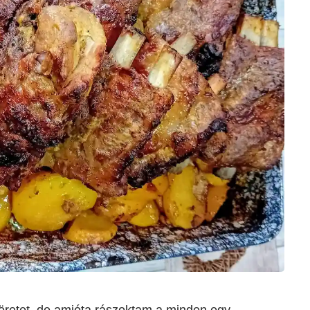
köretet, de amióta rászoktam a minden egy