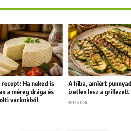
t recept: Ha neked is
A hiba, amiért punnyad
an a méreg drága és
ízetlen lesz a grillezett
bolti vackokból
2026.08.06.