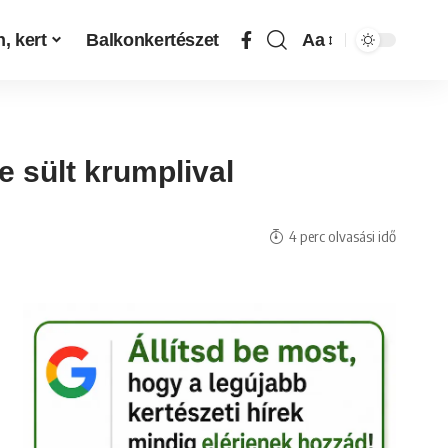
, kert
Balkonkertészet
Aa
e sült krumplival
4 perc olvasási idő