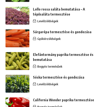
Lollo rossa saláta bemutatása – A
tépősaláta termesztése
Levélzöldségek
Sárgarépa termesztése és gondozása
Gyökérzöldségek
Elefántormány paprika termesztése és
bemutatása
Bogyós termésűek
Sóska termesztése és gondozása
Levélzöldségek
California Wonder paprika termesztése
Bogyós termésűek