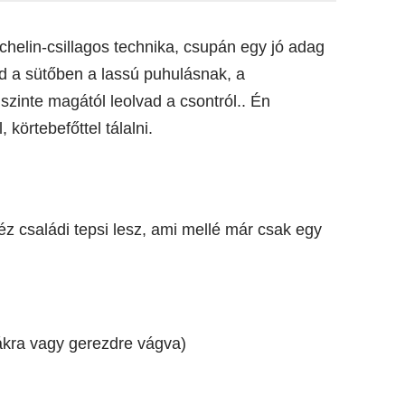
elin-csillagos technika, csupán egy jó adag
d a sütőben a lassú puhulásnak, a
zinte magától leolvad a csontról.. Én
körtebefőttel tálalni.
z családi tepsi lesz, ami mellé már csak egy
kra vagy gerezdre vágva)