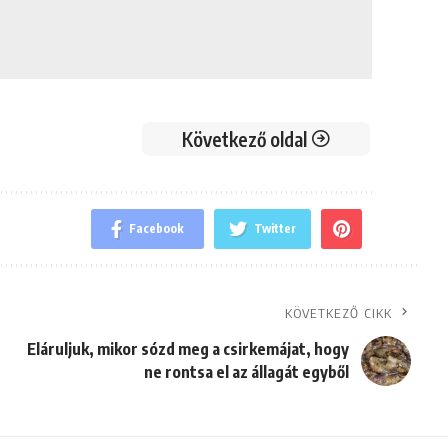
Következő oldal
Facebook
Twitter
KÖVETKEZŐ CIKK
Eláruljuk, mikor sózd meg a csirkemájat, hogy
ne rontsa el az állagát egyből