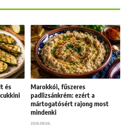
t és
Marokkói, fűszeres
 cukkini
padlizsánkrém: ezért a
mártogatósért rajong most
mindenki
2026.08.06.