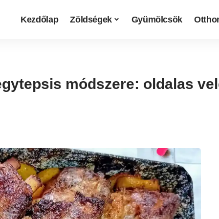
Kezdőlap
Zöldségek
Gyümölcsök
Otthon
gytepsis módszere: oldalas vel