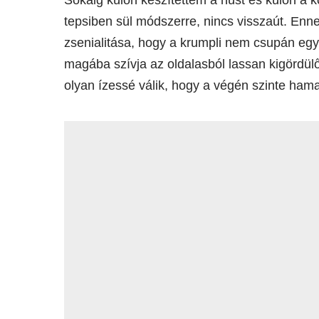
tepsiben sül módszerre, nincs visszaút. Enn
zsenialitása, hogy a krumpli nem csupán eg
magába szívja az oldalasból lassan kigördül
olyan ízessé válik, hogy a végén szinte hama