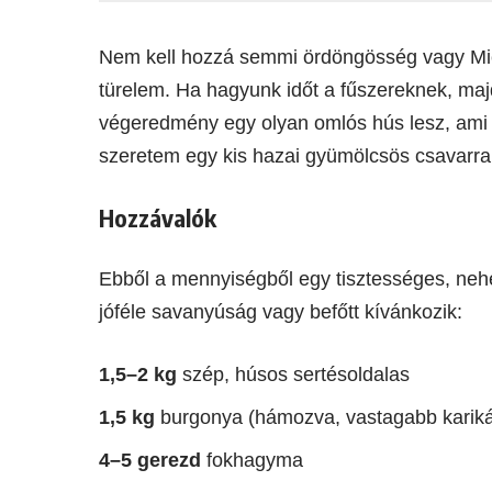
Nem kell hozzá semmi ördöngösség vagy Mich
türelem. Ha hagyunk időt a fűszereknek, maj
végeredmény egy olyan omlós hús lesz, ami s
szeretem egy kis hazai gyümölcsös csavarral, 
Hozzávalók
Ebből a mennyiségből egy tisztességes, nehé
jóféle savanyúság vagy befőtt kívánkozik:
1,5–2 kg
szép, húsos sertésoldalas
1,5 kg
burgonya (hámozva, vastagabb kariká
4–5 gerezd
fokhagyma