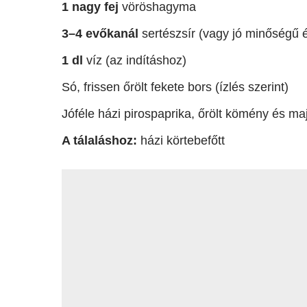
1 nagy fej
vöröshagyma
3–4 evőkanál
sertészsír (vagy jó minőségű é
1 dl
víz (az indításhoz)
Só, frissen őrölt fekete bors (ízlés szerint)
Jóféle házi pirospaprika, őrölt kömény és maj
A tálaláshoz:
házi körtebefőtt