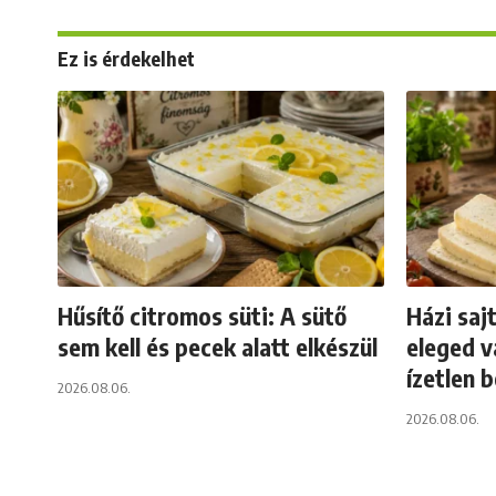
Ez is érdekelhet
Hűsítő citromos süti: A sütő
Házi saj
sem kell és pecek alatt elkészül
eleged v
ízetlen 
2026.08.06.
2026.08.06.