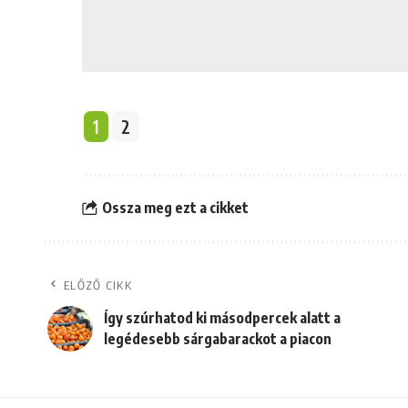
1
2
Ossza meg ezt a cikket
ELŐZŐ CIKK
Így szúrhatod ki másodpercek alatt a
legédesebb sárgabarackot a piacon