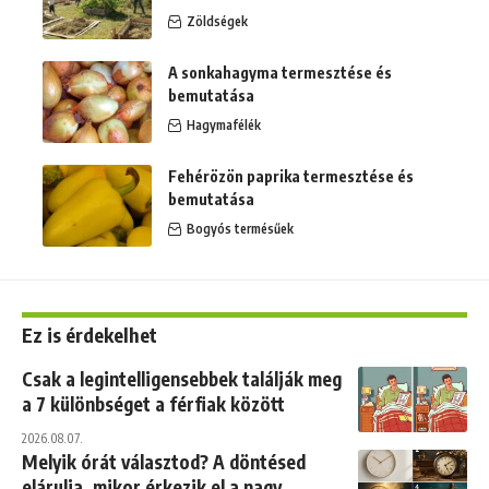
Zöldségek
A sonkahagyma termesztése és
bemutatása
Hagymafélék
Fehérözön paprika termesztése és
bemutatása
Bogyós termésűek
Ez is érdekelhet
Csak a legintelligensebbek találják meg
a 7 különbséget a férfiak között
2026.08.07.
Melyik órát választod? A döntésed
elárulja, mikor érkezik el a nagy