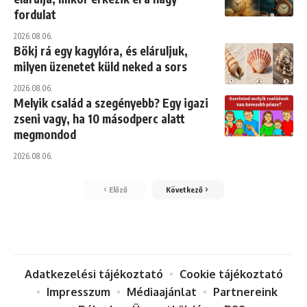
fordulat
2026.08.06.
Bökj rá egy kagylóra, és eláruljuk,
milyen üzenetet küld neked a sors
2026.08.06.
Melyik család a szegényebb? Egy igazi
zseni vagy, ha 10 másodperc alatt
megmondod
2026.08.06.
Előző
Következő
Adatkezelési tájékoztató
Cookie tájékoztató
Impresszum
Médiaajánlat
Partnereink