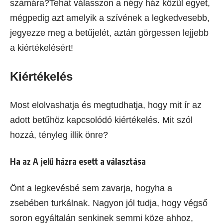
számára?Tehát válasszon a négy ház közül egyet,
mégpedig azt amelyik a szívének a legkedvesebb,
jegyezze meg a betűjelét, aztán görgessen lejjebb
a kiértékelésért!
Kiértékelés
Most elolvashatja és megtudhatja, hogy mit ír az
adott betűhöz kapcsolódó kiértékelés. Mit szól
hozzá, tényleg illik önre?
Ha az A jelű házra esett a választása
Önt a legkevésbé sem zavarja, hogyha a
zsebében turkálnak. Nagyon jól tudja, hogy végső
soron egyáltalán senkinek semmi köze ahhoz,