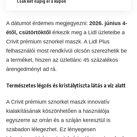
Csak két napig él a kupon
A dátumot érdemes megjegyezni:
2026. június 4-
étől, csütörtöktől
érkezik meg a Lidl üzleteibe a
Crivit prémium sznorkel maszk. A Lidl Plus
felhasználói most rendkívül olcsón szerezhetik be
a terméket, hiszen az üzletlánc 45 százalékos
árengedményt ad rá.
Természetes légzés és kristálytiszta látás a víz alatt
A Crivit prémium sznorkel maszk innovatív
kialakításának köszönhetően a használója
egyszerre az orrán és a száján keresztül is
szabadon lélegezhet. Ez lényegesen