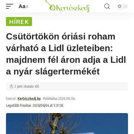
Aa
HÍREK
Csütörtökön óriási roham
várható a Lidl üzleteiben:
majdnem fél áron adja a Lidl
a nyár slágertermékét
2 perc olvasási idő
Szerző:
Kertészkedj.hu
Publikálva 2026.06.04.
Legutóbb frissítve: 2026/06/04 at 5:31 DE.