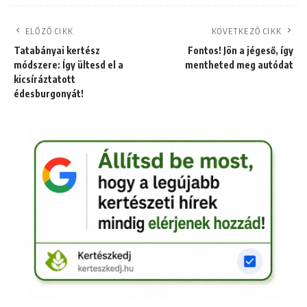
ELŐZŐ CIKK
KÖVETKEZŐ CIKK
Tatabányai kertész
Fontos! Jön a jégeső, így
módszere: Így ültesd el a
mentheted meg autódat
kicsíráztatott
édesburgonyát!