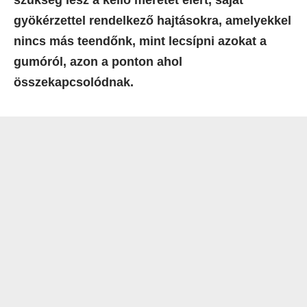
szükség lesz a kellő méretet elért, saját
gyökérzettel rendelkező hajtásokra, amelyekkel
nincs más teendőnk, mint lecsípni azokat a
gumóról, azon a ponton ahol
összekapcsolódnak.