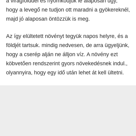
a virágfölddel és nyomkodjuk le alaposan úgy,
hogy a levegő ne tudjon ott maradni a gyökereknél,
majd jó alaposan öntözzük is meg.
Az így elültetett növényt tegyük napos helyre, és a
földjét tartsuk. mindig nedvesen, de arra ügyeljünk,
hogy a cserép alján ne álljon víz. A növény ezt
köbvetően rendszerint gyors növekedésnek indul.,
olyannyira, hogy egy idő után lehet át kell ültetni.