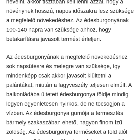
nevelni, akkor tisztában kell lenni azzal, hogy a
növénynek hosszú, napos időszakra lesz szüksége
a megfelelő növekedéshez. Az édesburgonyának
100-140 napra van szüksége ahhoz, hogy
betakarításra javasolt termést érleljen.
Az édesburgonyának a megfelelő növekedéshez
sok napsütésre és melegre van szüksége, így
mindenképp csak akkor javasolt kiültetni a
palántákat, miután a fagyveszély teljesen elmúlt. A
balkonládába ültetett édesburgonya földje mindig
legyen egyenletesen nyirkos, de ne tocsogjon a
vízben. Az édesburgonya gumója a termesztés
bármely szakaszában ehető, nagyon finom ízű
zöldség. Az édesburgonya terméseket a föld alól