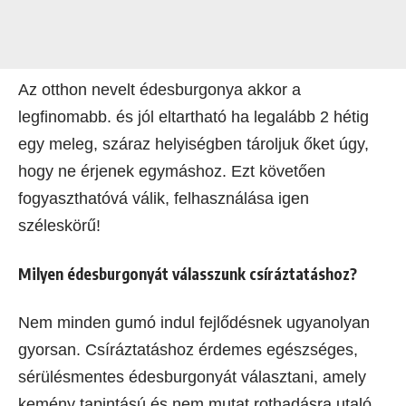
Az otthon nevelt édesburgonya akkor a
legfinomabb. és jól eltartható ha legalább 2 hétig
egy meleg, száraz helyiségben tároljuk őket úgy,
hogy ne érjenek egymáshoz. Ezt követően
fogyaszthatóvá válik, felhasználása igen
széleskörű!
Milyen édesburgonyát válasszunk csíráztatáshoz?
Nem minden gumó indul fejlődésnek ugyanolyan
gyorsan. Csíráztatáshoz érdemes egészséges,
sérülésmentes édesburgonyát választani, amely
kemény tapintású és nem mutat rothadásra utaló