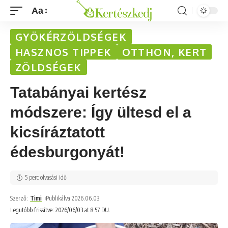
Aa
GYÖKÉRZÖLDSÉGEK
HASZNOS TIPPEK
OTTHON, KERT
ZÖLDSÉGEK
Tatabányai kertész
módszere: Így ültesd el a
kicsíráztatott
édesburgonyát!
5 perc olvasási idő
Szerző:
Timi
Publikálva 2026.06.03.
Legutóbb frissítve: 2026/06/03 at 8:57 DU.