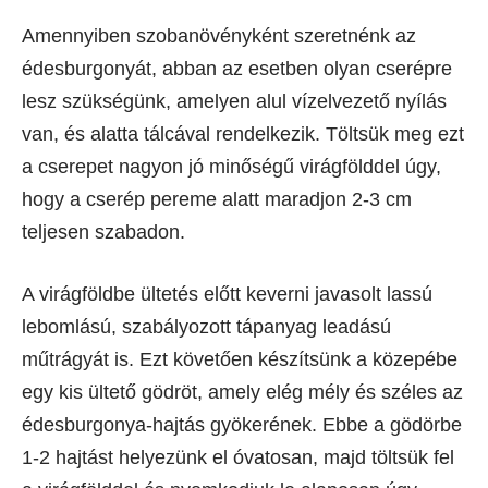
Amennyiben szobanövényként szeretnénk az
édesburgonyát, abban az esetben olyan cserépre
lesz szükségünk, amelyen alul vízelvezető nyílás
van, és alatta tálcával rendelkezik. Töltsük meg ezt
a cserepet nagyon jó minőségű virágfölddel úgy,
hogy a cserép pereme alatt maradjon 2-3 cm
teljesen szabadon.
A virágföldbe ültetés előtt keverni javasolt lassú
lebomlású, szabályozott tápanyag leadású
műtrágyát is. Ezt követően készítsünk a közepébe
egy kis ültető gödröt, amely elég mély és széles az
édesburgonya-hajtás gyökerének. Ebbe a gödörbe
1-2 hajtást helyezünk el óvatosan, majd töltsük fel