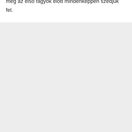
még az első fagyok előtt mindenképpen szedjük
fel.