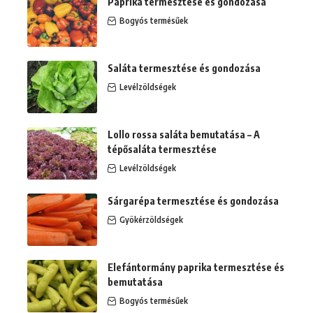
Paprika termesztése és gondozása
Bogyós termésűek
Saláta termesztése és gondozása
Levélzöldségek
Lollo rossa saláta bemutatása – A
tépősaláta termesztése
Levélzöldségek
Sárgarépa termesztése és gondozása
Gyökérzöldségek
Elefántormány paprika termesztése és
bemutatása
Bogyós termésűek