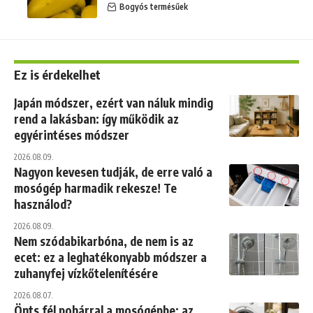
Bogyós termésűek
Ez is érdekelhet
Japán módszer, ezért van náluk mindig
rend a lakásban: így működik az
egyérintéses módszer
2026.08.09.
Nagyon kevesen tudják, de erre való a
mosógép harmadik rekesze! Te
használod?
2026.08.09.
Nem szódabikarbóna, de nem is az
ecet: ez a leghatékonyabb módszer a
zuhanyfej vízkőtelenítésére
2026.08.07.
Önts fél pohárral a mosógépbe: az