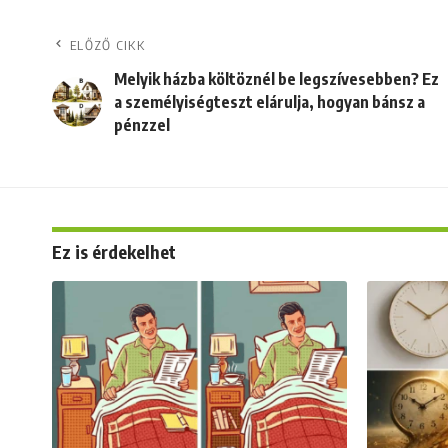
ELŐZŐ CIKK
Melyik házba költöznél be legszívesebben? Ez
a személyiségteszt elárulja, hogyan bánsz a
pénzzel
Ez is érdekelhet