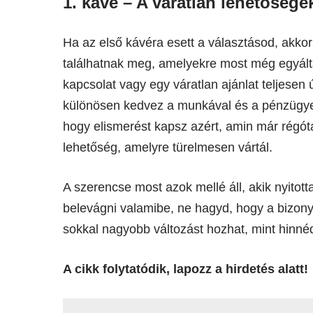
1. kávé – A váratlan lehetősége
Ha az első kávéra esett a választásod, akko
találhatnak meg, amelyekre most még egyált
kapcsolat vagy egy váratlan ajánlat teljesen ú
különösen kedvez a munkával és a pénzügye
hogy elismerést kapsz azért, amin már régót
lehetőség, amelyre türelmesen vártál.
A szerencse most azok mellé áll, akik nyitott
belevágni valamibe, ne hagyd, hogy a bizony
sokkal nagyobb változást hozhat, mint hinné
A cikk folytatódik, lapozz a hirdetés alatt!