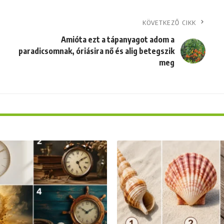
KÖVETKEZŐ CIKK
Amióta ezt a tápanyagot adom a
paradicsomnak, óriásira nő és alig betegszik
meg