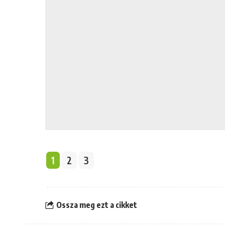
1
2
3
Ossza meg ezt a cikket