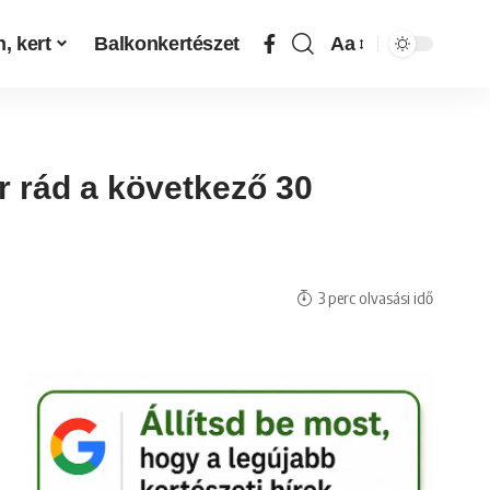
, kert
Balkonkertészet
Aa
r rád a következő 30
3 perc olvasási idő