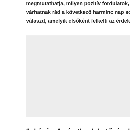
megmutathatja, milyen pozitív fordulato
várhatnak rád a következő harminc nap s
válaszd, amelyik elsőként felkelti az érde