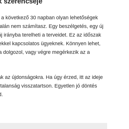
k szerencséje
r a következő 30 napban olyan lehetőségek
alán nem számítasz. Egy beszélgetés, egy új
j irányba terelheti a terveidet. Ez az időszak
kkel kapcsolatos ügyeknek. Könnyen lehet,
a dolgozol, vagy végre megérkezik az a
ak az újdonságokra. Ha úgy érzed, itt az ideje
talanság visszatartson. Egyetlen jó döntés
d.