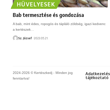
HÜVELYESEK
Bab termesztése és gondozása
A bab, mint édes, ropogós és tápláló zöldség, igazi kedvenc
a kertészek
…
Sz. József
2023.05.21.
2024-2026 © Kertészkedj - Minden jog
Adatkezelés
tájékoztató
fenntartva!