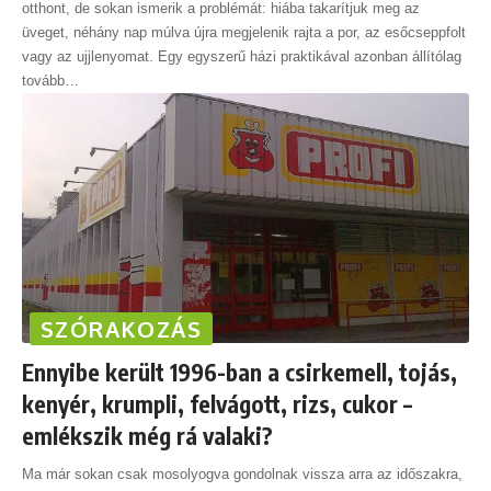
otthont, de sokan ismerik a problémát: hiába takarítjuk meg az
üveget, néhány nap múlva újra megjelenik rajta a por, az esőcseppfolt
vagy az ujjlenyomat. Egy egyszerű házi praktikával azonban állítólag
tovább
…
SZÓRAKOZÁS
Ennyibe került 1996-ban a csirkemell, tojás,
kenyér, krumpli, felvágott, rizs, cukor –
emlékszik még rá valaki?
Ma már sokan csak mosolyogva gondolnak vissza arra az időszakra,