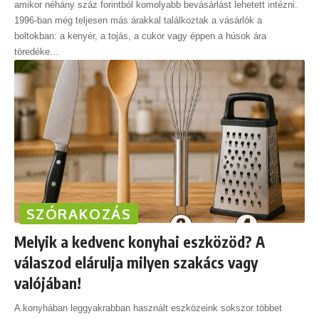
amikor néhány száz forintból komolyabb bevásárlást lehetett intézni.
1996-ban még teljesen más árakkal találkoztak a vásárlók a
boltokban: a kenyér, a tojás, a cukor vagy éppen a húsok ára
töredéke
…
SZÓRAKOZÁS
Melyik a kedvenc konyhai eszközöd? A
válaszod elárulja milyen szakács vagy
valójában!
A konyhában leggyakrabban használt eszközeink sokszor többet