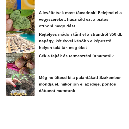
A levéltetvek most támadnak! Felejtsd el a
vegyszereket, használd ezt a biztos
otthoni megoldást
Rejtélyes módon tűnt el a strandról 350 db
napágy, két évvel később elképesztő
helyen találták meg őket
Cékla fajták és termesztési útmutatóik
Még ne ültesd ki a palántákat! Szakember
mondja el, mikor jön el az ideje, pontos
dátumot mutatunk