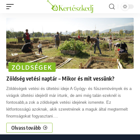
ZÖLDSÉGEK
Zöldség vetési naptár – Mikor és mit vessünk?
Zöldéségek vetési és ültetési ideje A Gyógy- és fűszernövények és a
virágok ültetési idejéről már írtunk, de ami még talán ezeknél is
fontosabb,a zok a zöldségek vetési idejének ismerete. Ez
létfontosságú azoknak, akik szeretnének a maguk által megtermelt
finomságokat fogyasztani.
…
Olvass tovább