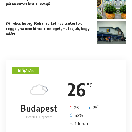
páramentes lesz a levegő
36 fokos hőség: Rohanj a Lidl-be csütörtök
reggel, ha nem bírod a meleget, mutatjuk, hogy
miért
Időjárás
26
°C
Budapest
°
°
26
_
25
52%
Borús Égbolt
1 km/h