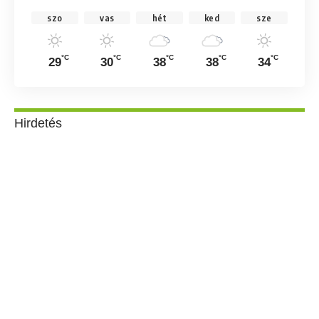
szo
vas
hét
ked
sze
°C
°C
°C
°C
°C
29
30
38
38
34
Hirdetés