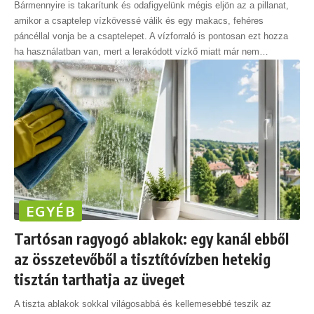
Bármennyire is takarítunk és odafigyelünk mégis eljön az a pillanat,
amikor a csaptelep vízkövessé válik és egy makacs, fehéres
páncéllal vonja be a csaptelepet. A vízforraló is pontosan ezt hozza
ha használatban van, mert a lerakódott vízkő miatt már nem
…
EGYÉB
Tartósan ragyogó ablakok: egy kanál ebből
az összetevőből a tisztítóvízben hetekig
tisztán tarthatja az üveget
A tiszta ablakok sokkal világosabbá és kellemesebbé teszik az