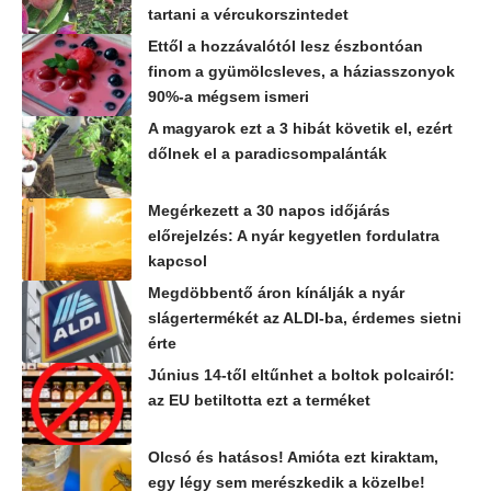
tartani a vércukorszintedet
Ettől a hozzávalótól lesz észbontóan
finom a gyümölcsleves, a háziasszonyok
90%-a mégsem ismeri
A magyarok ezt a 3 hibát követik el, ezért
dőlnek el a paradicsompalánták
Megérkezett a 30 napos időjárás
előrejelzés: A nyár kegyetlen fordulatra
kapcsol
Megdöbbentő áron kínálják a nyár
slágertermékét az ALDI-ba, érdemes sietni
érte
Június 14-től eltűnhet a boltok polcairól:
az EU betiltotta ezt a terméket
Olcsó és hatásos! Amióta ezt kiraktam,
egy légy sem merészkedik a közelbe!