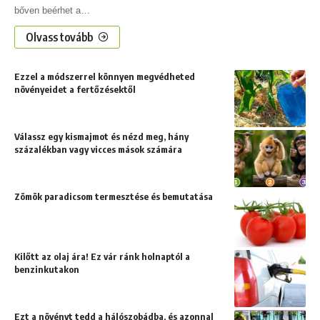
bőven beérhet a
…
Olvass tovább
Ezzel a módszerrel könnyen megvédheted
növényeidet a fertőzésektől
Válassz egy kismajmot és nézd meg, hány
százalékban vagy vicces mások számára
Zömök paradicsom termesztése és bemutatása
Kilőtt az olaj ára! Ez vár ránk holnaptól a
benzinkutakon
Ezt a növényt tedd a hálószobádba, és azonnal