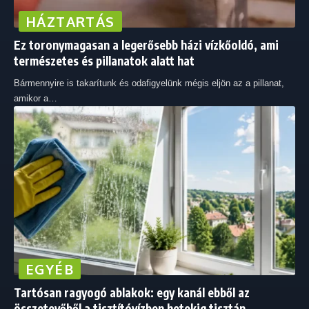
HÁZTARTÁS
Ez toronymagasan a legerősebb házi vízkőoldó, ami
természetes és pillanatok alatt hat
Bármennyire is takarítunk és odafigyelünk mégis eljön az a pillanat,
amikor a
…
EGYÉB
Tartósan ragyogó ablakok: egy kanál ebből az
összetevőből a tisztítóvízben hetekig tisztán