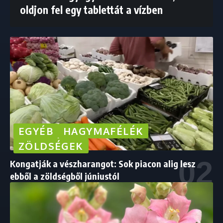
oldjon fel egy tablettát a vízben
EGYÉB
HAGYMAFÉLÉK
ZÖLDSÉGEK
Kongatják a vészharangot: Sok piacon alig lesz
ebből a zöldségből júniustól