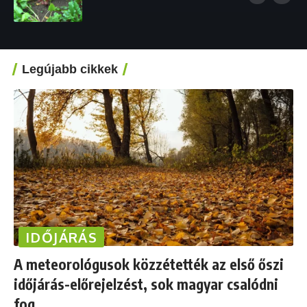
Legújabb cikkek
IDŐJÁRÁS
A meteorológusok közzétették az első őszi
időjárás-előrejelzést, sok magyar csalódni
fog