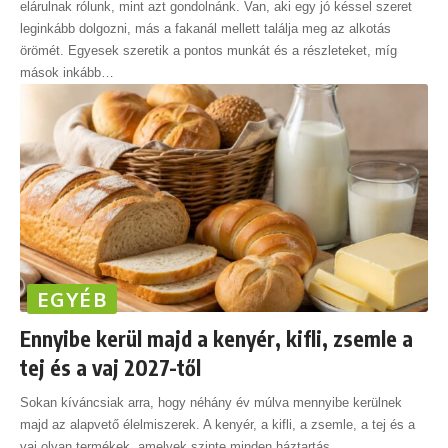
elárulnak rólunk, mint azt gondolnánk. Van, aki egy jó késsel szeret
leginkább dolgozni, más a fakanál mellett találja meg az alkotás
örömét. Egyesek szeretik a pontos munkát és a részleteket, míg
mások inkább
…
EGYÉB
Ennyibe kerül majd a kenyér, kifli, zsemle a
tej és a vaj 2027-től
Sokan kíváncsiak arra, hogy néhány év múlva mennyibe kerülnek
majd az alapvető élelmiszerek. A kenyér, a kifli, a zsemle, a tej és a
vaj olyan termékek, amelyek szinte minden háztartás