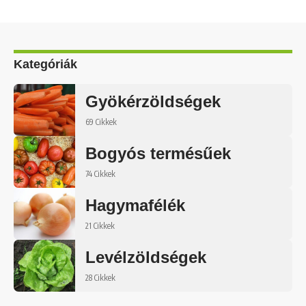
Kategóriák
Gyökérzöldségek
69 Cikkek
Bogyós termésűek
74 Cikkek
Hagymafélék
21 Cikkek
Levélzöldségek
28 Cikkek