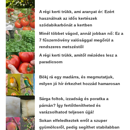
A régi kerti trükk, ami aranyat ér: Ezért
használnak az idős kertészek
szódabikarbónát a kertben
Minél többet vágod, annál jobban nő: Ez a
7 fűszernövény valósággal megőrül a
rendszeres metszéstől
A régi kerti trükk, amitől mézédes lesz a
paradicsom
Bökj rá egy madárra, és megmutatjuk,
milyen jó hír érkezhet hozzád hamarosan
Sárga foltok, izzadság és poratka a
párnán? Így fertőtlenítheted és
varázsolhatod teljesen újjá!
Sokan elfeledkeztek erről a szuper
gyümölcsről, pedig segíthet stabilabban