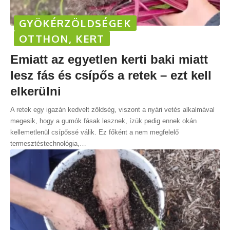
GYÖKÉRZÖLDSÉGEK
OTTHON, KERT
Emiatt az egyetlen kerti baki miatt
lesz fás és csípős a retek – ezt kell
elkerülni
A retek egy igazán kedvelt zöldség, viszont a nyári vetés alkalmával
megesik, hogy a gumók fásak lesznek, ízük pedig ennek okán
kellemetlenül csípőssé válik. Ez főként a nem megfelelő
termesztéstechnológia,
…