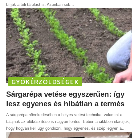
bírják a téli tárolást is. Azonban sok
…
GYÖKÉRZÖLDSÉGEK
Sárgarépa vetése egyszerűen: így
lesz egyenes és hibátlan a termés
A sárgarépa növekedésében a helyes vetési technika, valamint a
talajnak az előkészítése is nagyon fontos. Ebben a cikkben eláruljuk,
hogy hogyan kell úgy gondozni, hogy egyenes, és szép legyen a
…