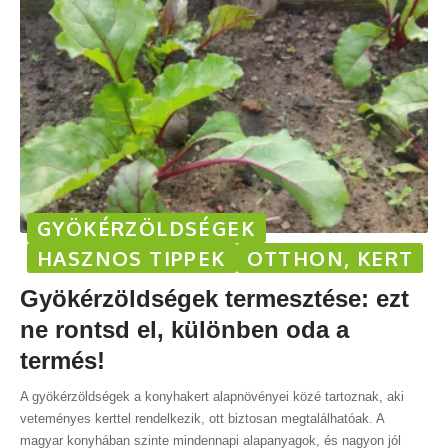
GYÖKÉRZÖLDSÉGEK
HASZNOS TIPPEK
OTTHON, KERT
Gyökérzöldségek termesztése: ezt
ne rontsd el, különben oda a
termés!
A gyökérzöldségek a konyhakert alapnövényei közé tartoznak, aki
veteményes kerttel rendelkezik, ott biztosan megtalálhatóak. A
magyar konyhában szinte mindennapi alapanyagok, és nagyon jól