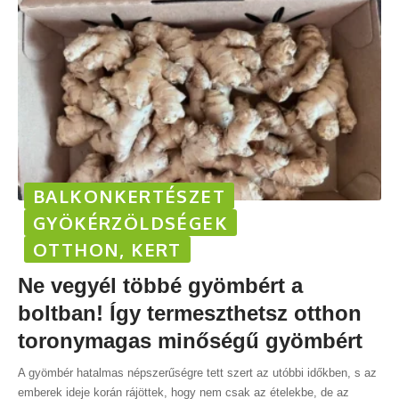
BALKONKERTÉSZET
GYÖKÉRZÖLDSÉGEK
OTTHON, KERT
Ne vegyél többé gyömbért a
boltban! Így termeszthetsz otthon
toronymagas minőségű gyömbért
A gyömbér hatalmas népszerűségre tett szert az utóbbi időkben, s az
emberek ideje korán rájöttek, hogy nem csak az ételekbe, de az