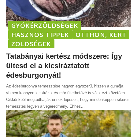
GYÖKÉRZÖLDSÉGEK
HASZNOS TIPPEK
OTTHON, KERT
ZÖLDSÉGEK
Tatabányai kertész módszere: Így
ültesd el a kicsíráztatott
édesburgonyát!
Az édesburgonya termesztése nagyon egyszerű, hiszen a gumója
vízben könnyen kicsírázik és már ültethetővé is válik ezt követően.
Cikkünkből megtudhatják ennek lépéseit, hogy mindenképpen sikeres
termesztés legyen a végeredmény. Ehhez
…