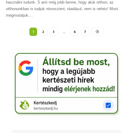
használni tudunk. S ami még jobb benne, hogy akár otthon, az
otthonunkban is tudjuk növeszteni, ráadásul, nem is nehéz! Most
megmutatjuk,
…
1
2
3
…
6
7