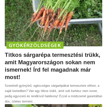
GYÖKÉRZÖLDSÉGEK
Titkos sárgarépa termesztési trükk,
amit Magyarországon sokan nem
ismernek! Írd fel magadnak már
most!
Szeretnél gyönyörű, egészséges sárgarépákat termeszteni otthon, a
saját kertedben? Van egy titkos trükk, amit sok kertész nem ismer,
pedig egyszerű és rendkívül hatékony! Ezzel a módszerrel garantáltan
dús, ízletes termést
…