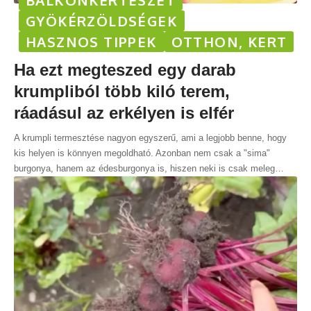
GYÖKÉRZÖLDSÉGEK
HASZNOS TIPPEK
OTTHON, KERT
Ha ezt megteszed egy darab
krumpliból több kiló terem,
ráadásul az erkélyen is elfér
A krumpli termesztése nagyon egyszerű, ami a legjobb benne, hogy
kis helyen is könnyen megoldható. Azonban nem csak a "sima"
burgonya, hanem az édesburgonya is, hiszen neki is csak meleg
…