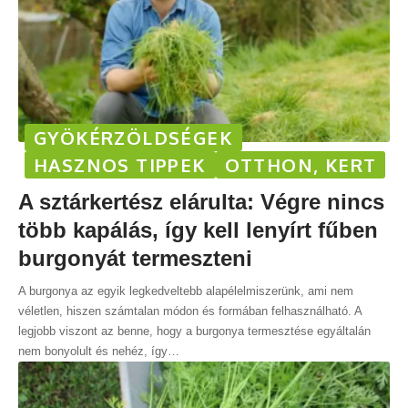
GYÖKÉRZÖLDSÉGEK
HASZNOS TIPPEK
OTTHON, KERT
A sztárkertész elárulta: Végre nincs
több kapálás, így kell lenyírt fűben
burgonyát termeszteni
A burgonya az egyik legkedveltebb alapélelmiszerünk, ami nem
véletlen, hiszen számtalan módon és formában felhasználható. A
legjobb viszont az benne, hogy a burgonya termesztése egyáltalán
nem bonyolult és nehéz, így
…