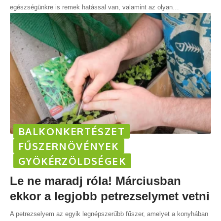
egészségünkre is remek hatással van, valamint az olyan
…
BALKONKERTÉSZET
FŰSZERNÖVÉNYEK
GYÖKÉRZÖLDSÉGEK
Le ne maradj róla! Márciusban
ekkor a legjobb petrezselymet vetni
A petrezselyem az egyik legnépszerűbb fűszer, amelyet a konyhában