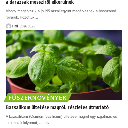
a darazsak messziről elkerülnek
Ahogy megérkezik a jó idő azzal együtt megérkeznek a bosszantó
rovarok, közöttük
…
Timi
2026.05.25.
FŰSZERNÖVÉNYEK
Bazsalikom ültetése magról, részletes útmutató
A bazsalikom (Ocimum basilicum) ültetése magról egy izgalmas és
jutalmazó folyamat, amely
…