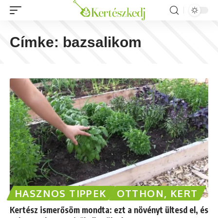
Címke:
bazsalikom
HASZNOS TIPPEK
OTTHON, KERT
Kertész ismerősöm mondta: ezt a növényt ültesd el, és