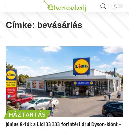
Címke:
bevásárlás
HÁZTARTÁS
Június 8-tól: a Lidl 33 333 forintért árul Dyson-klónt –