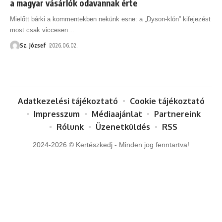
a magyar vásárlók odavannak érte
Mielőtt bárki a kommentekben nekünk esne: a „Dyson-klón” kifejezést
most csak viccesen
…
Sz. József
2026.06.02.
Adatkezelési tájékoztató
Cookie tájékoztató
Impresszum
Médiaajánlat
Partnereink
Rólunk
Üzenetküldés
RSS
2024-2026 © Kertészkedj - Minden jog fenntartva!