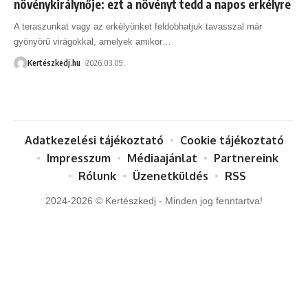
növénykirálynője: ezt a növényt tedd a napos erkélyre
A teraszunkat vagy az erkélyünket feldobhatjuk tavasszal már
gyönyörű virágokkal, amelyek amikor
…
Kertészkedj.hu
2026.03.09.
Adatkezelési tájékoztató
Cookie tájékoztató
Impresszum
Médiaajánlat
Partnereink
Rólunk
Üzenetküldés
RSS
2024-2026 © Kertészkedj - Minden jog fenntartva!