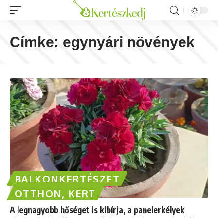
Címke:
egynyári növények
BALKONKERTÉSZET
OTTHON, KERT
A legnagyobb hőséget is kibírja, a panelerkélyek