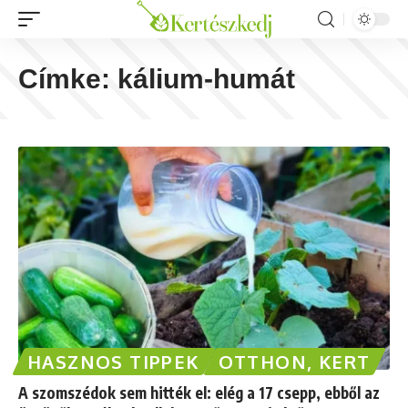
Címke:
kálium-humát
HASZNOS TIPPEK
OTTHON, KERT
A szomszédok sem hitték el: elég a 17 csepp, ebből az