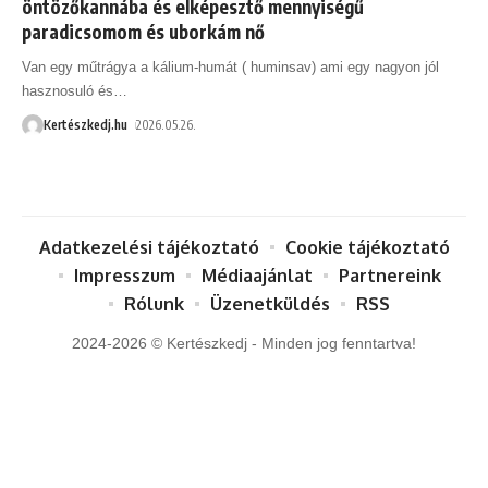
öntözőkannába és elképesztő mennyiségű
paradicsomom és uborkám nő
Van egy műtrágya a kálium-humát ( huminsav) ami egy nagyon jól
hasznosuló és
…
Kertészkedj.hu
2026.05.26.
Adatkezelési tájékoztató
Cookie tájékoztató
Impresszum
Médiaajánlat
Partnereink
Rólunk
Üzenetküldés
RSS
2024-2026 © Kertészkedj - Minden jog fenntartva!