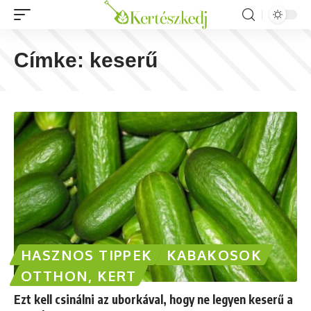
Címke:
keserű
HASZNOS TIPPEK
KABAKOSOK
OTTHON, KERT
Ezt kell csinálni az uborkával, hogy ne legyen keserű a