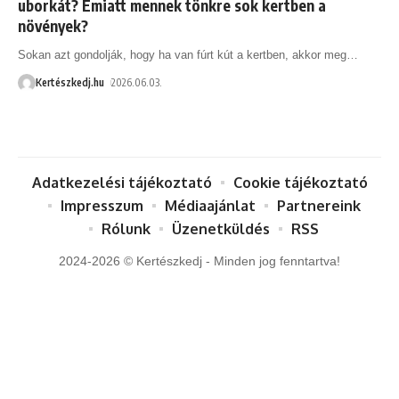
uborkát? Emiatt mennek tönkre sok kertben a
növények?
Sokan azt gondolják, hogy ha van fúrt kút a kertben, akkor meg
…
Kertészkedj.hu
2026.06.03.
Adatkezelési tájékoztató
Cookie tájékoztató
Impresszum
Médiaajánlat
Partnereink
Rólunk
Üzenetküldés
RSS
2024-2026 © Kertészkedj - Minden jog fenntartva!