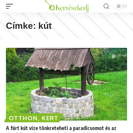
Címke:
kút
OTTHON, KERT
A fúrt kút vize tönkreteheti a paradicsomot és az