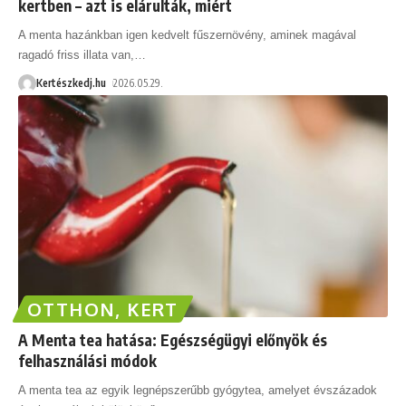
kertben – azt is elárulták, miért
A menta hazánkban igen kedvelt fűszernövény, aminek magával
ragadó friss illata van,
…
Kertészkedj.hu
2026.05.29.
OTTHON, KERT
A Menta tea hatása: Egészségügyi előnyök és
felhasználási módok
A menta tea az egyik legnépszerűbb gyógytea, amelyet évszázadok