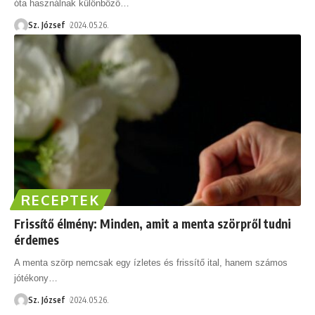
óta használnak különböző
…
Sz. József
2024.05.26.
RECEPTEK
Frissítő élmény: Minden, amit a menta szörpről tudni
érdemes
A menta szörp nemcsak egy ízletes és frissítő ital, hanem számos
jótékony
…
Sz. József
2024.05.26.