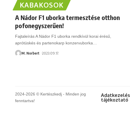
KABAKOSOK
A Nádor F1 uborka termesztése otthon
pofonegyszerűen!
Fajtaleírás A Nádor F1 uborka rendkívül korai érésű,
aprótüskés és partenokarp konzervuborka
…
M. Norbert
2023.09.17.
2024-2026 © Kertészkedj - Minden jog
Adatkezelés
tájékoztató
fenntartva!