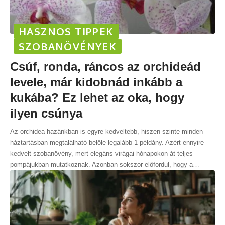
HASZNOS TIPPEK
SZOBANÖVÉNYEK
Csúf, ronda, ráncos az orchideád
levele, már kidobnád inkább a
kukába? Ez lehet az oka, hogy
ilyen csúnya
Az orchidea hazánkban is egyre kedveltebb, hiszen szinte minden
háztartásban megtalálható belőle legalább 1 példány. Azért ennyire
kedvelt szobanövény, mert elegáns virágai hónapokon át teljes
pompájukban mutatkoznak. Azonban sokszor előfordul, hogy a
…