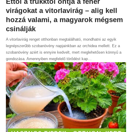
Ettől a trükktől ontja a fehér
virágokat a vitorlavirág – alig kell
hozzá valami, a magyarok mégsem
csinálják
A vitorlavirág renget otthonban megtalálható, mondhatni az egyik
legnépszerűbb szobanövény napjainkban az orchidea mellett. Ez a
szobanövény azért is ennyire kedvelt, mert meglehetősen könnyű a
gondozása. Amennyiben megfelelő törődést kap
…