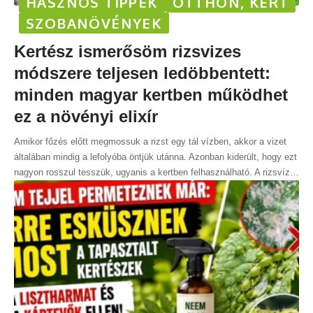
HASZNOS TIPPEK
OTTHON, KERT
SZOBANÖVÉNYEK
Kertész ismerősöm rizsvizes
módszere teljesen ledöbbentett:
minden magyar kertben működhet
ez a növényi elixír
Amikor főzés előtt megmossuk a rizst egy tál vízben, akkor a vizet
általában mindig a lefolyóba öntjük utánna. Azonban kiderült, hogy ezt
nagyon rosszul tesszük, ugyanis a kertben felhasználható. A rizsvíz
…