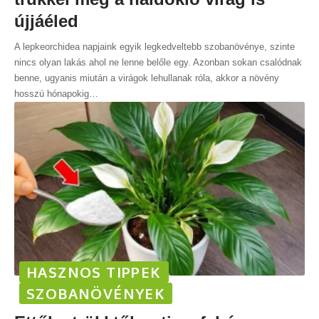
újjáéled
A lepkeorchidea napjaink egyik legkedveltebb szobanövénye, szinte
nincs olyan lakás ahol ne lenne belőle egy. Azonban sokan csalódnak
benne, ugyanis miután a virágok lehullanak róla, akkor a növény
hosszú hónapokig
…
HASZNOS TIPPEK
SZOBANÖVÉNYEK