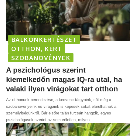
BALKONKERTÉSZET
OTTHON, KERT
SZOBANÖVÉNYEK
A pszichológus szerint
kiemelkedőn magas IQ-ra utal, ha
valaki ilyen virágokat tart otthon
Az otthonunk berendezése, a kedvenc tárgyaink, sőt még a
szobanövényeink és virágaink is képesek sokat elárulhatnak a
személyiségünkről. Bár elsőre talán furcsán hangzik, egyes
pszichológusok szerint az sem véletlen, milyen
…