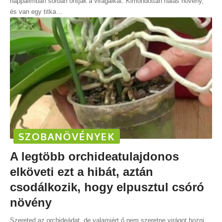
nappalimban sorban ontják a virágaikat. Kimondottan hálás növény,
és van egy titka
…
SZOBANÖVÉNYEK
A legtöbb orchideatulajdonos
elköveti ezt a hibát, aztán
csodálkozik, hogy elpusztul csóró
növény
Szereted az orchideádat, de valamiért ő nem szeretne virágot hozni