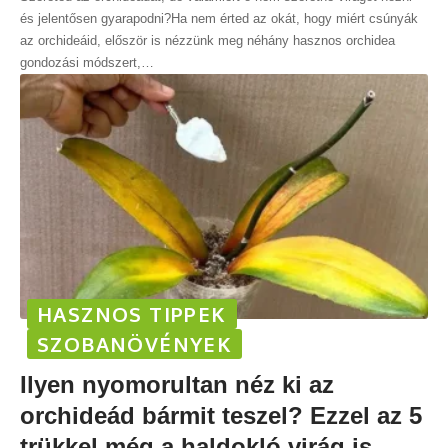
és jelentősen gyarapodni?Ha nem érted az okát, hogy miért csúnyák
az orchideáid, először is nézzünk meg néhány hasznos orchidea
gondozási módszert,
…
HASZNOS TIPPEK
SZOBANÖVÉNYEK
Ilyen nyomorultan néz ki az
orchideád bármit teszel? Ezzel az 5
trükkel még a haldokló virág is