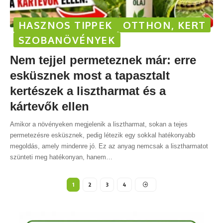
HASZNOS TIPPEK
OTTHON, KERT
SZOBANÖVÉNYEK
Nem tejjel permeteznek már: erre
esküsznek most a tapasztalt
kertészek a lisztharmat és a
kártevők ellen
Amikor a növényeken megjelenik a lisztharmat, sokan a tejes
permetezésre esküsznek, pedig létezik egy sokkal hatékonyabb
megoldás, amely mindenre jó. Ez az anyag nemcsak a lisztharmatot
szünteti meg hatékonyan, hanem
…
1
2
3
4