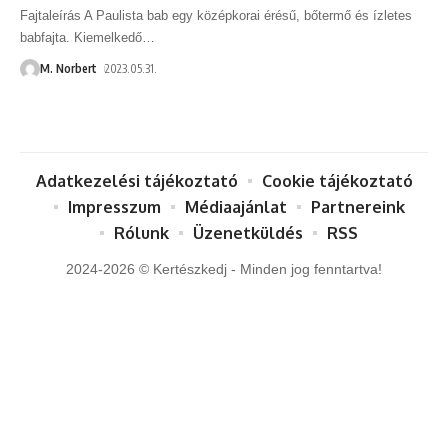
Fajtaleírás A Paulista bab egy középkorai érésű, bőtermő és ízletes
babfajta. Kiemelkedő
…
M. Norbert
2023.05.31.
Adatkezelési tájékoztató
Cookie tájékoztató
Impresszum
Médiaajánlat
Partnereink
Rólunk
Üzenetküldés
RSS
2024-2026 © Kertészkedj - Minden jog fenntartva!