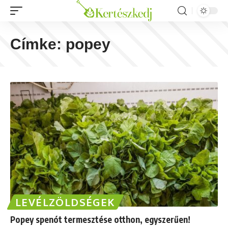
Címke:
popey
LEVÉLZÖLDSÉGEK
Popey spenót termesztése otthon, egyszerűen!