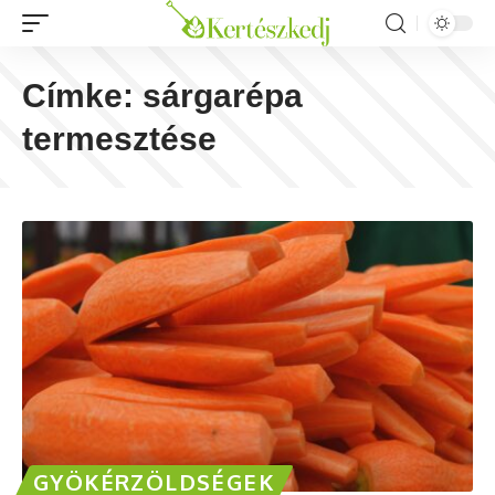
Címke:
sárgarépa
termesztése
GYÖKÉRZÖLDSÉGEK