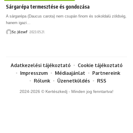
Sárgarépa termesztése és gondozása
A sárgarépa (Daucus carota) nem csupán finom és sokoldalú zöldség,
hanem igazi
…
Sz. József
2023.05.21.
Adatkezelési tájékoztató
Cookie tájékoztató
Impresszum
Médiaajánlat
Partnereink
Rólunk
Üzenetküldés
RSS
2024-2026 © Kertészkedj - Minden jog fenntartva!