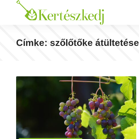
Címke:
szőlőtőke átültetése