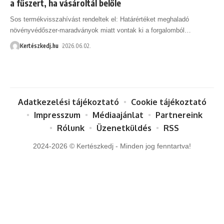
a fűszert, ha vásároltál belőle
Sos termékvisszahívást rendeltek el: Határértéket meghaladó
növényvédőszer-maradványok miatt vontak ki a forgalomból
…
Kertészkedj.hu
2026.06.02.
Adatkezelési tájékoztató
Cookie tájékoztató
Impresszum
Médiaajánlat
Partnereink
Rólunk
Üzenetküldés
RSS
2024-2026 © Kertészkedj - Minden jog fenntartva!