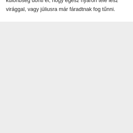
különbség dönti el, hogy egész nyáron tele lesz
virággal, vagy júliusra már fáradtnak fog tűnni.