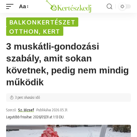
Aa
BALKONKERTÉSZET
OTTHON, KERT
3 muskátli-gondozási
szabály, amit sokan
követnek, pedig nem mindig
működik
3 perc olvasási idő
Szerző:
Sz. József
Publikálva 2026.05.31.
Legutóbb frissítve: 2026/05/31 at 1:13 DU.