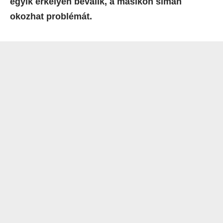
egyik erkélyen beválik, a másikon simán
okozhat problémát.