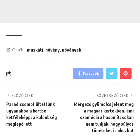
muskáti
,
növény
,
növények
Címkék:
Facebook
ELŐZŐ CIKK
KÖVETKEZŐ CIKK
Paradicsomot ültettünk
Mérgező gyümölcs jelent meg
ugyanabba a kertbe
a magyar kertekben, ami
kétféleképp: a különbség
szamócára hasonlít: sokan
meglepő lett
nem tudják, hogy súlyos
tüneteket is okozhat