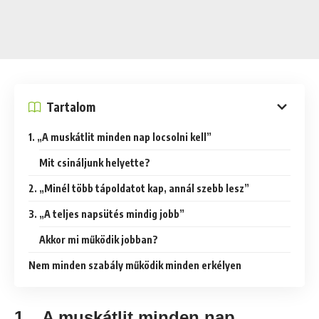
Tartalom
1. „A muskátlit minden nap locsolni kell”
Mit csináljunk helyette?
2. „Minél több tápoldatot kap, annál szebb lesz”
3. „A teljes napsütés mindig jobb”
Akkor mi működik jobban?
Nem minden szabály működik minden erkélyen
1. „A muskátlit minden nap