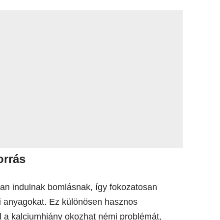
orrás
assan indulnak bomlásnak, így fokozatosan
nyi anyagokat. Ez különösen hasznos
 a kalciumhiány okozhat némi problémát,