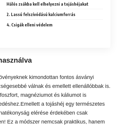
Hálós zsákba kell elhelyezni a tojáshéjakat
2. Lassú felszívódású kalciumforrás
4. Csigák elleni védelem
lhasználva
 növényeknek kimondottan fontos ásványi
égesebbé válnak és emellett ellenállóbbak is.
foszfort, magnéziumot és káliumot is
edéshez.Emellett a tojáshéj egy természetes
hatékonyság elérése érdekében csak
ben! Ez a módszer nemcsak praktikus, hanem