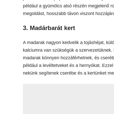
például a gyümölcs alsó részén megjelenő r
megoldást, hosszabb távon viszont hozzájáru
3. Madárbarát kert
A madarak nagyon kedvelik a tojáshéjat, kül
kalciumra van szükségük a szervezetüknek. 
madarak könnyen hozzáférhetnek, és cserébe
például a levéltetveket és a hernyókat. Ezze
nekünk segítenek cserébe és a kertünket meg