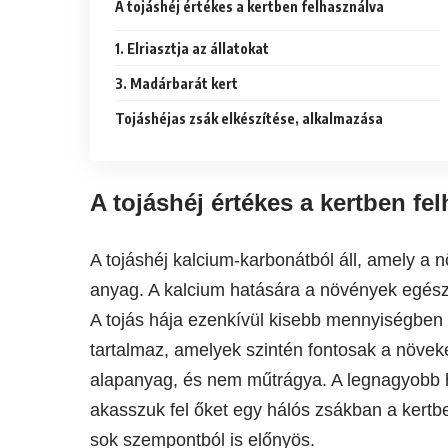
A tojáshéj értékes a kertben felhasználva
1. Elriasztja az állatokat
3. Madárbarát kert
Tojáshéjas zsák elkészítése, alkalmazása
A tojáshéj értékes a kertben fe
A tojáshéj kalcium-karbonátból áll, amely a
anyag. A kalcium hatására a növények egészs
A tojás hája ezenkívül kisebb mennyiségben 
tartalmaz, amelyek szintén fontosak a növek
alapanyag, és nem műtrágya. A legnagyobb 
akasszuk fel őket egy hálós zsákban a kert
sok szempontból is előnyös.