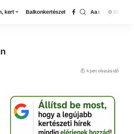
, kert
Balkonkertészet
Aa
en
4 perc olvasási idő