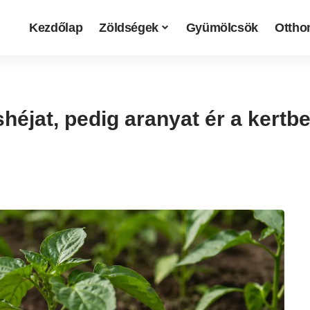
Kezdőlap
Zöldségek
Gyümölcsök
Otthon
shéjat, pedig aranyat ér a kertb