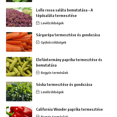
Lollo rossa saláta bemutatása – A
tépősaláta termesztése
Levélzöldségek
Sárgarépa termesztése és gondozása
Gyökérzöldségek
Elefántormány paprika termesztése és
bemutatása
Bogyós termésűek
Sóska termesztése és gondozása
Levélzöldségek
California Wonder paprika termesztése
Bogyós termésűek