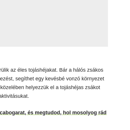
ülik az éles tojáshéjakat. Bár a hálós zsákos
kezést, segíthet egy kevésbé vonzó környezet
közelében helyezzük el a tojáshéjas zsákot
ktivitásukat.
icabogarat, és megtudod, hol mosolyog rád