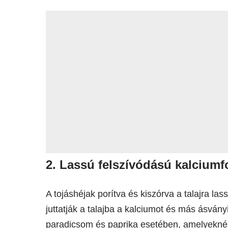
2. Lassú felszívódású kalciumf
A tojáshéjak porítva és kiszórva a talajra l
juttatják a talajba a kalciumot és más ásvá
paradicsom és paprika esetében, amelyeknél