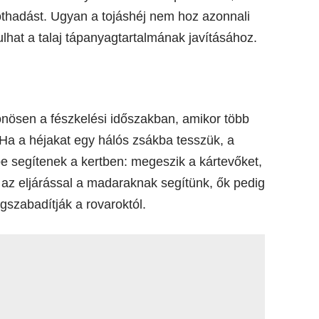
othadást. Ugyan a tojáshéj nem hoz azonnali
lhat a talaj tápanyagtartalmának javításához.
önösen a fészkelési időszakban, amikor több
Ha a héjakat egy hálós zsákba tesszük, a
 segítenek a kertben: megeszik a kártevőket,
l az eljárással a madaraknak segítünk, ők pedig
szabadítják a rovaroktól.