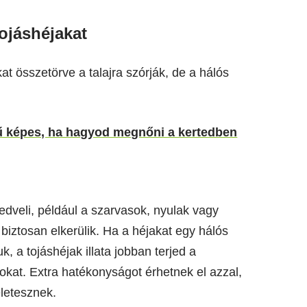
tojáshéjakat
t összetörve a talajra szórják, de a hálós
ifű képes, ha hagyod megnőni a kertedben
 kedveli, például a szarvasok, nyulak vagy
 biztosan elkerülik. Ha a héjakat egy hálós
, a tojáshéjak illata jobban terjed a
tokat. Extra hatékonyságot érhetnek el azzal,
letesznek.