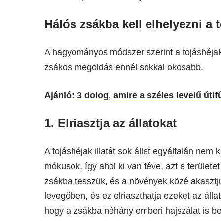
Hálós zsákba kell elhelyezni a 
A hagyományos módszer szerint a tojáshéjaka
zsákos megoldás ennél sokkal okosabb.
Ajánló:
3 dolog, amire a széles levelű út
1. Elriasztja az állatokat
A tojáshéjak illatát sok állat egyáltalán nem
mókusok, így ahol ki van téve, azt a területet
zsákba tesszük, és a növények közé akasztjuk
levegőben, és ez elriaszthatja ezeket az álla
hogy a zsákba néhány emberi hajszálat is be