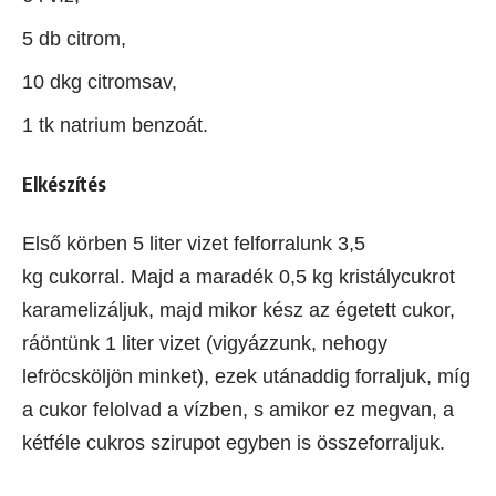
5 db citrom,
10 dkg citromsav,
1 tk natrium benzoát.
Elkészítés
Első körben 5 liter vizet felforralunk 3,5
kg cukorral. Majd a maradék 0,5 kg kristálycukrot
karamelizáljuk, majd mikor kész az égetett cukor,
ráöntünk 1 liter vizet (vigyázzunk, nehogy
lefröcsköljön minket), ezek utánaddig forraljuk, míg
a cukor felolvad a vízben, s amikor ez megvan, a
kétféle cukros szirupot egyben is összeforraljuk.