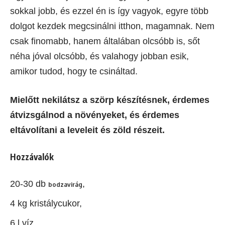
sokkal jobb, és ezzel én is így vagyok, egyre több
dolgot kezdek megcsinálni itthon, magamnak. Nem
csak finomabb, hanem általában olcsóbb is, sőt
néha jóval olcsóbb, és valahogy jobban esik,
amikor tudod, hogy te csináltad.
Mielőtt nekilátsz a szörp készítésnek, érdemes
átvizsgálnod a növényeket, és érdemes
eltávolítani a leveleit és zöld részeit.
Hozzávalók
20-30 db
,
bodzavirág
4 kg kristálycukor,
6 l víz,