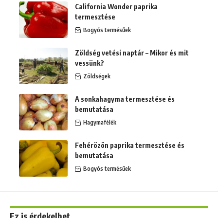
California Wonder paprika
termesztése
Bogyós termésűek
Zöldség vetési naptár – Mikor és mit
vessünk?
Zöldségek
A sonkahagyma termesztése és
bemutatása
Hagymafélék
Fehérözön paprika termesztése és
bemutatása
Bogyós termésűek
Ez is érdekelhet