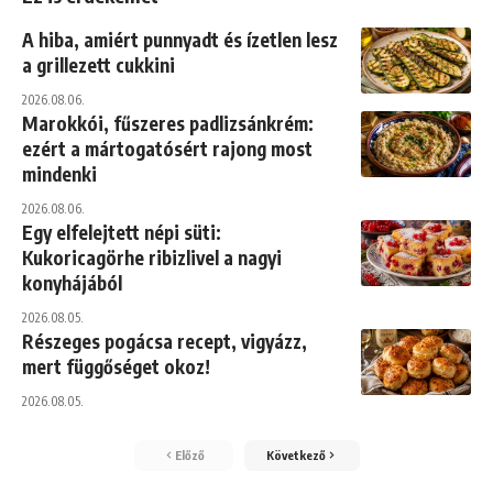
A hiba, amiért punnyadt és ízetlen lesz
a grillezett cukkini
2026.08.06.
Marokkói, fűszeres padlizsánkrém:
ezért a mártogatósért rajong most
mindenki
2026.08.06.
Egy elfelejtett népi süti:
Kukoricagörhe ribizlivel a nagyi
konyhájából
2026.08.05.
Részeges pogácsa recept, vigyázz,
mert függőséget okoz!
2026.08.05.
Előző
Következő