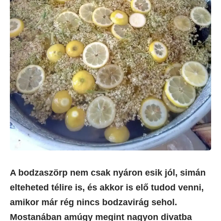
A bodzaszörp nem csak nyáron esik jól, simán
elteheted télire is, és akkor is elő tudod venni,
amikor már rég nincs bodzavirág sehol.
Mostanában amúgy megint nagyon divatba