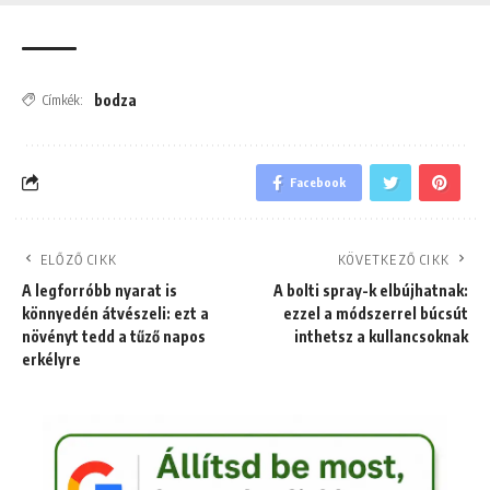
bodza
Címkék:
Facebook
ELŐZŐ CIKK
KÖVETKEZŐ CIKK
A legforróbb nyarat is
A bolti spray-k elbújhatnak:
könnyedén átvészeli: ezt a
ezzel a módszerrel búcsút
növényt tedd a tűző napos
inthetsz a kullancsoknak
erkélyre