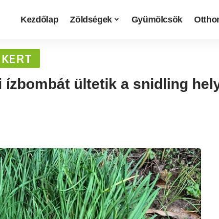
Kezdőlap
Zöldségek
Gyümölcsök
Otthon
 KERT
ízbombát ültetik a snidling helye