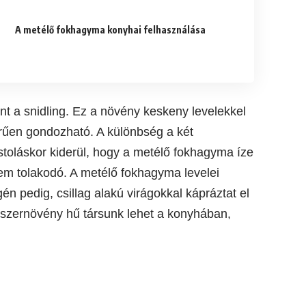
A metélő fokhagyma konyhai felhasználása
t a snidling. Ez a növény keskeny levelekkel
rűen gondozható. A különbség a két
stoláskor kiderül, hogy a metélő fokhagyma íze
em tolakodó. A metélő fokhagyma levelei
én pedig, csillag alakú virágokkal kápráztat el
űszernövény hű társunk lehet a konyhában,