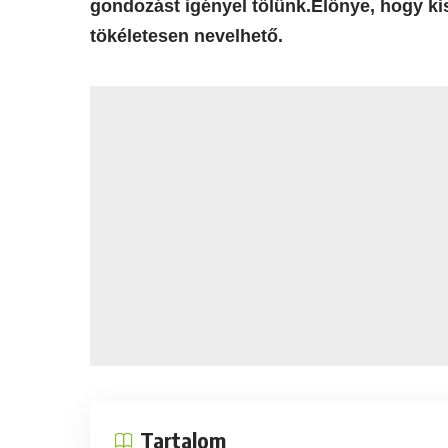
gondozást igényel tőlünk.Előnye, hogy k
tökéletesen nevelhető.
Tartalom