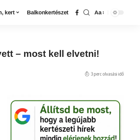
, kert
Balkonkertészet
Aa
tt – most kell elvetni!
3 perc olvasási idő