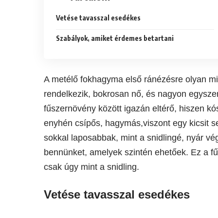
Vetése tavasszal esedékes
Szabályok, amiket érdemes betartani
A metélő fokhagyma első ránézésre olyan min
rendelkezik, bokrosan nő, és nagyon egysze
fűszernövény között igazán eltérő, hiszen kó
enyhén csípős, hagymás,viszont egy kicsit s
sokkal laposabbak, mint a snidlingé, nyár vég
bennünket, amelyek szintén ehetőek. Ez a f
csak úgy mint a snidling.
Vetése tavasszal esedékes