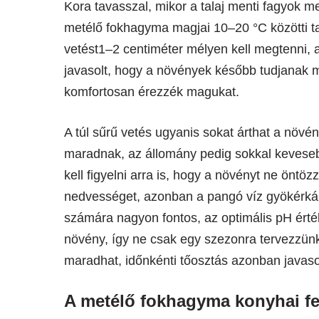
Kora tavasszal, mikor a talaj menti fagyok 
metélő fokhagyma magjai 10–20 °C közötti t
vetést1–2 centiméter mélyen kell megtenni, 
javasolt, hogy a növények később tudjanak m
komfortosan érezzék magukat.
A túl sűrű vetés ugyanis sokat árthat a növé
maradnak, az állomány pedig sokkal kevese
kell figyelni arra is, hogy a növényt ne öntöz
nedvességet, azonban a pangó víz gyökérkáro
számára nagyon fontos, az optimális pH érté
növény, így ne csak egy szezonra tervezzün
maradhat, időnkénti tőosztás azonban javaso
A metélő fokhagyma konyhai fe