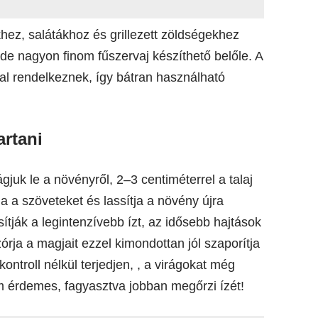
ez, salátákhoz és grillezett zöldségekhez
, de nagyon finom fűszervaj készíthető belőle. A
l rendelkeznek, így bátran használható
artani
gjuk le a növényről, 2–3 centiméterrel a talaj
ja a szöveteket és lassítja a növény újra
sítják a legintenzívebb ízt, az idősebb hajtások
órja a magjait ezzel kimondottan jól szaporítja
ntroll nélkül terjedjen, , a virágokat még
m érdemes, fagyasztva jobban megőrzi ízét!