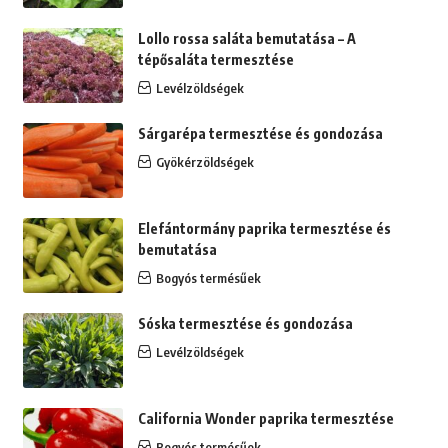
Lollo rossa saláta bemutatása – A
tépősaláta termesztése
Levélzöldségek
Sárgarépa termesztése és gondozása
Gyökérzöldségek
Elefántormány paprika termesztése és
bemutatása
Bogyós termésűek
Sóska termesztése és gondozása
Levélzöldségek
California Wonder paprika termesztése
Bogyós termésűek