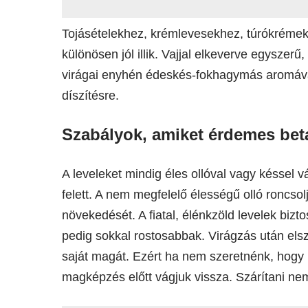
Tojásételekhez, krémlevesekhez, túrókrémekh
különösen jól illik. Vajjal elkeverve egyszerű
virágai enyhén édeskés-fokhagymás aromáva
díszítésre.
Szabályok, amiket érdemes bet
A leveleket mindig éles ollóval vagy késsel vá
felett. A nem megfelelő élességű olló roncsol
növekedését. A fiatal, élénkzöld levelek bizto
pedig sokkal rostosabbak. Virágzás után elsz
saját magát. Ezért ha nem szeretnénk, hogy ko
magképzés előtt vágjuk vissza. Szárítani ne