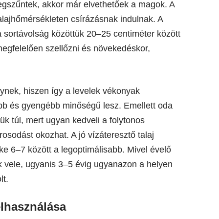
megszűntek, akkor már elvethetőek a magok. A
alajhőmérsékleten csírázásnak indulnak. A
a sortávolság közöttük 20–25 centiméter között
egfelelően szellőzni és növekedéskor,
nynek, hiszen így a levelek vékonyak
bb és gyengébb minőségű lesz. Emellett oda
zük túl, mert ugyan kedveli a folytonos
sodást okozhat. A jó vízáteresztő talaj
ke 6–7 között a legoptimálisabb. Mivel évelő
k vele, ugyanis 3–5 évig ugyanazon a helyen
lt.
lhasználása