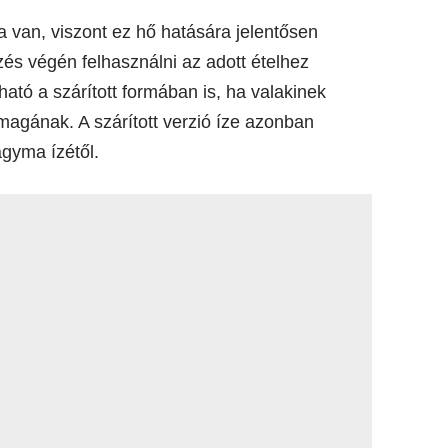
a van, viszont ez hő hatására jelentősen
őzés végén felhasználni az adott ételhez
tó a szárított formában is, ha valakinek
magának. A szárított verzió íze azonban
agyma ízétől.