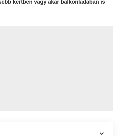
isebb
kertben
vagy akár balkonládában is