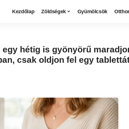
Kezdőlap
Zöldségek
Gyümölcsök
Otthon
r egy hétig is gyönyörű maradjo
n, csak oldjon fel egy tablettá