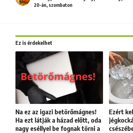
20-án, szombaton
Ez is érdekelhet
Na ez az igazi betörőmágnes!
Ezért ke
Ha ezt látják a házad előtt, oda
jégkocká
nagy eséllyel be fognak törni a
csészébe