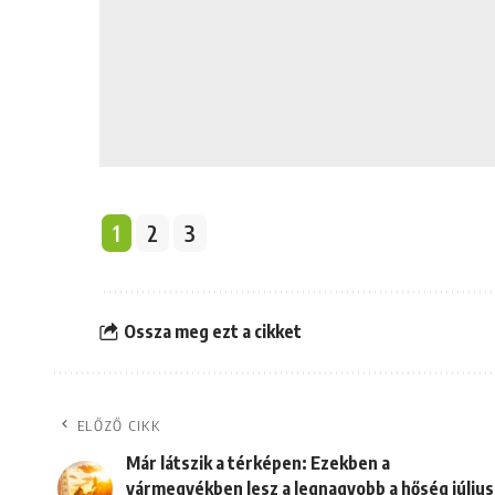
1
2
3
Ossza meg ezt a cikket
ELŐZŐ CIKK
Már látszik a térképen: Ezekben a
vármegyékben lesz a legnagyobb a hőség július