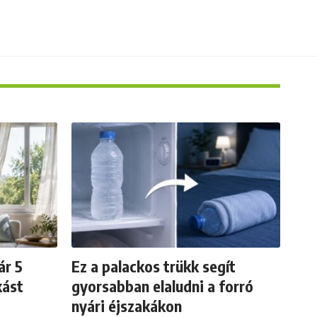
ár 5
Ez a palackos trükk segít
kást
gyorsabban elaludni a forró
nyári éjszakákon