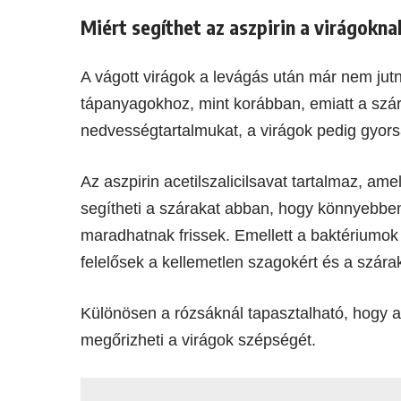
Miért segíthet az aszpirin a virágokna
A vágott virágok a levágás után már nem ju
tápanyagokhoz, mint korábban, emiatt a szár
nedvességtartalmukat, a virágok pedig gyor
Az aszpirin acetilszalicilsavat tartalmaz, am
segítheti a szárakat abban, hogy könnyebben 
maradhatnak frissek. Emellett a baktériumok
felelősek a kellemetlen szagokért és a szára
Különösen a rózsáknál tapasztalható, hogy a
megőrizheti a virágok szépségét.