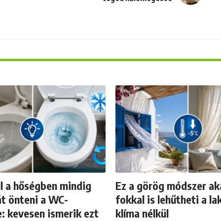
ll a hőségben mindig
Ez a görög módszer ak
t önteni a WC-
fokkal is lehűtheti a la
: kevesen ismerik ezt
klíma nélkül