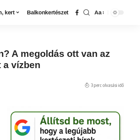
, kert
Balkonkertészet
Aa
n? A megoldás ott van az
t a vízben
3 perc olvasási idő