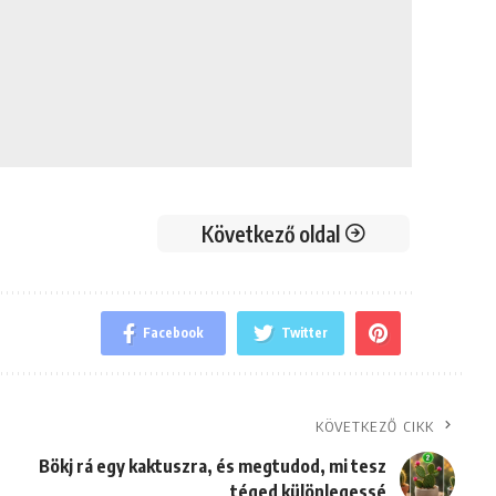
Következő oldal
Facebook
Twitter
KÖVETKEZŐ CIKK
Bökj rá egy kaktuszra, és megtudod, mi tesz
téged különlegessé