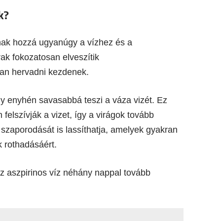
k?
tnak hozzá ugyanúgy a vízhez és a
ak fokozatosan elveszítik
san hervadni kezdenek.
ely enyhén savasabbá teszi a váza vizét. Ez
felszívják a vizet, így a virágok tovább
 szaporodását is lassíthatja, amelyek gyakran
k rothadásáért.
z aszpirinos víz néhány nappal tovább