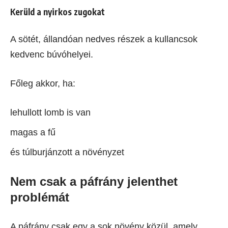
Kerüld a nyirkos zugokat
A sötét, állandóan nedves részek a kullancsok
kedvenc búvóhelyei.
Főleg akkor, ha:
lehullott lomb is van
magas a fű
és túlburjánzott a növényzet
Nem csak a páfrány jelenthet
problémát
A páfrány csak egy a sok növény közül, amely