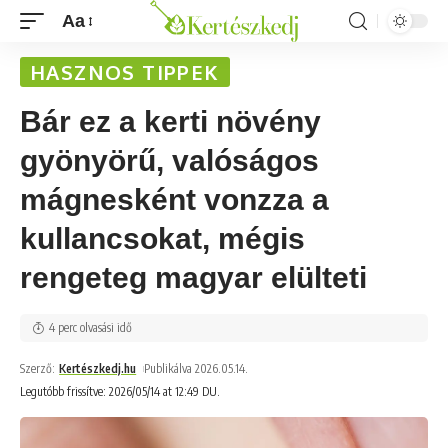
Aa
HASZNOS TIPPEK
Bár ez a kerti növény
gyönyörű, valóságos
mágnesként vonzza a
kullancsokat, mégis
rengeteg magyar elülteti
4 perc olvasási idő
Szerző:
Kertészkedj.hu
Publikálva 2026.05.14.
Legutóbb frissítve: 2026/05/14 at 12:49 DU.