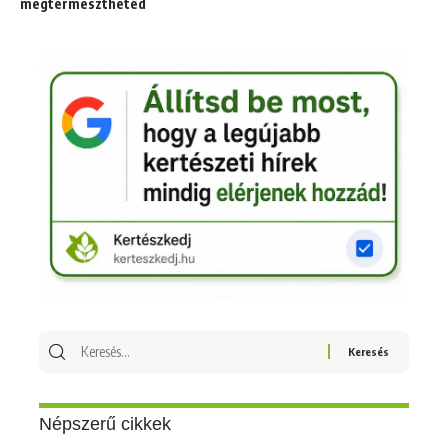
megtermesztheted
Keresés
erre:
Népszerű cikkek