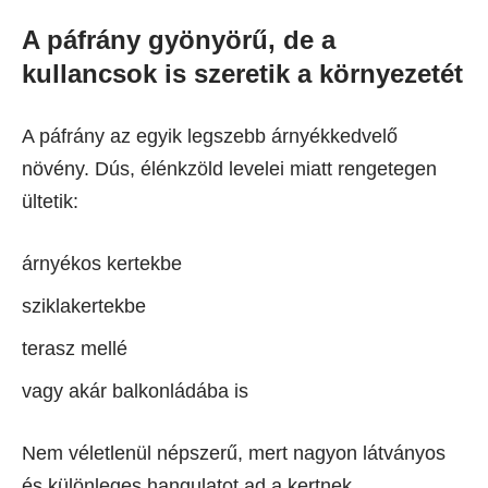
A páfrány gyönyörű, de a
kullancsok is szeretik a környezetét
A páfrány az egyik legszebb árnyékkedvelő
növény. Dús, élénkzöld levelei miatt rengetegen
ültetik:
árnyékos kertekbe
sziklakertekbe
terasz mellé
vagy akár balkonládába is
Nem véletlenül népszerű, mert nagyon látványos
és különleges hangulatot ad a kertnek.