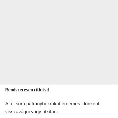
Rendszeresen ritkítsd
A túl sűrű páfránybokrokat érdemes időnként
visszavágni vagy ritkítani.