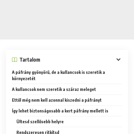
Tartalom
A páfrány gyönyörű, de a kullancsok is szeretik a
környezetét
A kullancsok nem szeretik a száraz meleget
Ettől még nem kell azonnal kiszedni a páfrányt
Így lehet biztonságosabb a kert páfrány mellett is
Ültesd szellősebb helyre
Rendszeresen ritkítsd