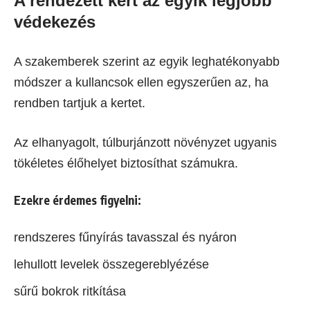
A rendezett kert az egyik legjobb
védekezés
A szakemberek szerint az egyik leghatékonyabb
módszer a kullancsok ellen egyszerűen az, ha
rendben tartjuk a kertet.
Az elhanyagolt, túlburjánzott növényzet ugyanis
tökéletes élőhelyet biztosíthat számukra.
Ezekre érdemes figyelni:
rendszeres fűnyírás tavasszal és nyáron
lehullott levelek összegereblyézése
sűrű bokrok ritkítása