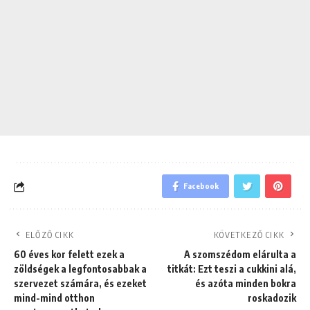
Facebook
ELŐZŐ CIKK
KÖVETKEZŐ CIKK
60 éves kor felett ezek a
A szomszédom elárulta a
zöldségek a legfontosabbak a
titkát: Ezt teszi a cukkini alá,
szervezet számára, és ezeket
és azóta minden bokra
mind-mind otthon
roskadozik