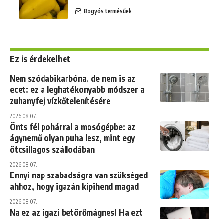
Bogyós termésűek
Ez is érdekelhet
Nem szódabikarbóna, de nem is az
ecet: ez a leghatékonyabb módszer a
zuhanyfej vízkőtelenítésére
2026.08.07.
Önts fél pohárral a mosógépbe: az
ágynemű olyan puha lesz, mint egy
ötcsillagos szállodában
2026.08.07.
Ennyi nap szabadságra van szükséged
ahhoz, hogy igazán kipihend magad
2026.08.07.
Na ez az igazi betörőmágnes! Ha ezt