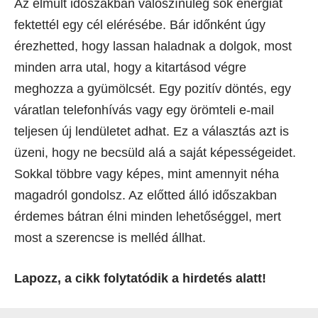
Az elmúlt időszakban valószínűleg sok energiát
fektettél egy cél elérésébe. Bár időnként úgy
érezhetted, hogy lassan haladnak a dolgok, most
minden arra utal, hogy a kitartásod végre
meghozza a gyümölcsét. Egy pozitív döntés, egy
váratlan telefonhívás vagy egy örömteli e-mail
teljesen új lendületet adhat. Ez a választás azt is
üzeni, hogy ne becsüld alá a saját képességeidet.
Sokkal többre vagy képes, mint amennyit néha
magadról gondolsz. Az előtted álló időszakban
érdemes bátran élni minden lehetőséggel, mert
most a szerencse is melléd állhat.
Lapozz, a cikk folytatódik a hirdetés alatt!