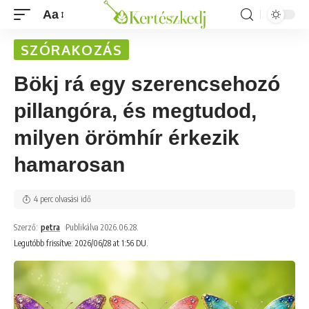
Aa
SZÓRAKOZÁS
Bökj rá egy szerencsehozó
pillangóra, és megtudod,
milyen örömhír érkezik
hamarosan
4 perc olvasási idő
Szerző:
petra
Publikálva 2026.06.28.
Legutóbb frissítve: 2026/06/28 at 1:56 DU.