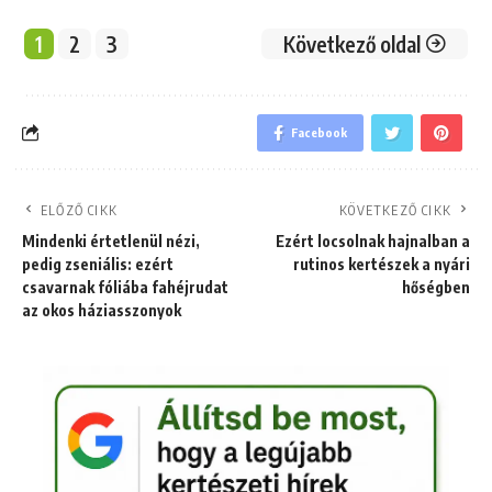
1
2
3
Következő oldal
Facebook
ELŐZŐ CIKK
KÖVETKEZŐ CIKK
Mindenki értetlenül nézi,
Ezért locsolnak hajnalban a
pedig zseniális: ezért
rutinos kertészek a nyári
csavarnak fóliába fahéjrudat
hőségben
az okos háziasszonyok