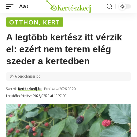
Aa
OTTHON, KERT
A legtöbb kertész itt vérzik
el: ezért nem terem elég
szeder a kertedben
6 perc olvasási idő
Szerző:
Kertészkedj.hu
Publikálva 2026.03.20.
Legutóbb frissítve: 2026/03/20 at 10:27 DE.