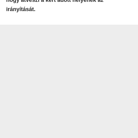
hogy átveszi a kert adott helyének az
irányítását.