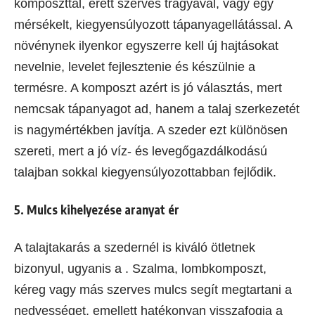
komposzttal, érett szerves trágyával, vagy egy
mérsékelt, kiegyensúlyozott tápanyagellátással. A
növénynek ilyenkor egyszerre kell új hajtásokat
nevelnie, levelet fejlesztenie és készülnie a
termésre. A komposzt azért is jó választás, mert
nemcsak tápanyagot ad, hanem a talaj szerkezetét
is nagymértékben javítja. A szeder ezt különösen
szereti, mert a jó víz- és levegőgazdálkodású
talajban sokkal kiegyensúlyozottabban fejlődik.
5. Mulcs kihelyezése aranyat ér
A talajtakarás a szedernél is kiváló ötletnek
bizonyul, ugyanis a . Szalma, lombkomposzt,
kéreg vagy más szerves mulcs segít megtartani a
nedvességet, emellett hatékonyan visszafogja a