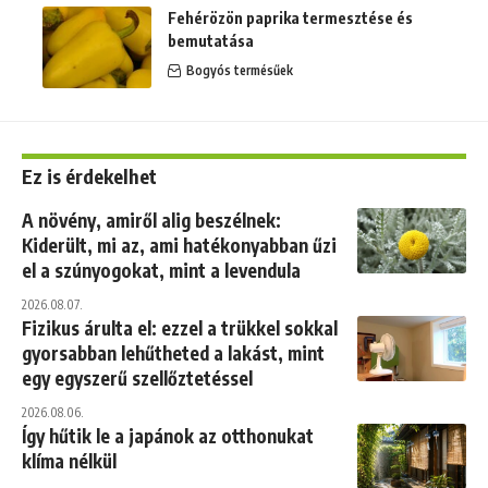
Fehérözön paprika termesztése és
bemutatása
Bogyós termésűek
Ez is érdekelhet
A növény, amiről alig beszélnek:
Kiderült, mi az, ami hatékonyabban űzi
el a szúnyogokat, mint a levendula
2026.08.07.
Fizikus árulta el: ezzel a trükkel sokkal
gyorsabban lehűtheted a lakást, mint
egy egyszerű szellőztetéssel
2026.08.06.
Így hűtik le a japánok az otthonukat
klíma nélkül