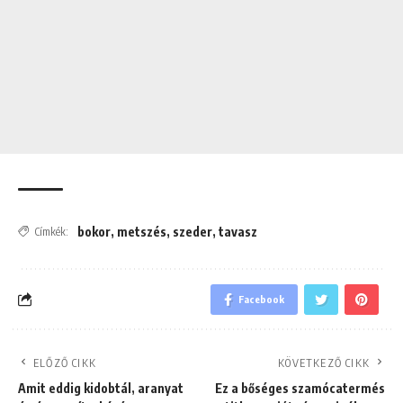
bokor
,
metszés
,
szeder
,
tavasz
Címkék:
Facebook
ELŐZŐ CIKK
KÖVETKEZŐ CIKK
Amit eddig kidobtál, aranyat
Ez a bőséges szamócatermés