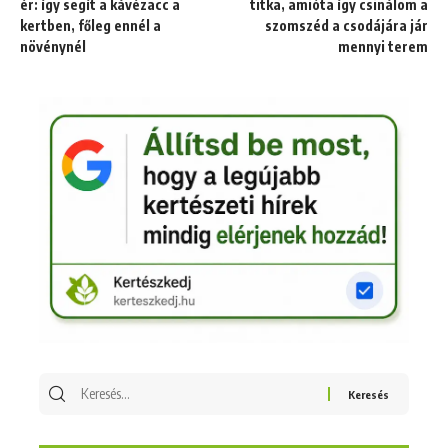
ér: így segít a kávézacc a
titka, amióta így csinálom a
kertben, főleg ennél a
szomszéd a csodájára jár
növénynél
mennyi terem
Keresés
erre: