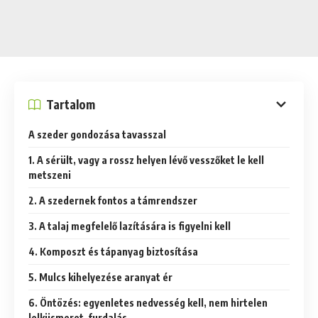
Tartalom
A szeder gondozása tavasszal
1. A sérült, vagy a rossz helyen lévő vesszőket le kell
metszeni
2. A szedernek fontos a támrendszer
3. A talaj megfelelő lazítására is figyelni kell
4. Komposzt és tápanyag biztosítása
5. Mulcs kihelyezése aranyat ér
6. Öntözés: egyenletes nedvesség kell, nem hirtelen
lelkiismeret-furdalás