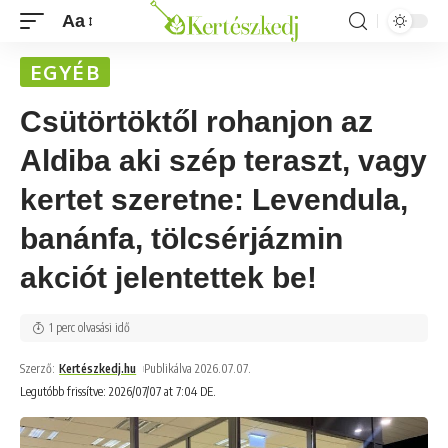
Aa
EGYÉB
Csütörtöktől rohanjon az
Aldiba aki szép teraszt, vagy
kertet szeretne: Levendula,
banánfa, tölcsérjázmin
akciót jelentettek be!
1 perc olvasási idő
Szerző:
Kertészkedj.hu
Publikálva 2026.07.07.
Legutóbb frissítve: 2026/07/07 at 7:04 DE.