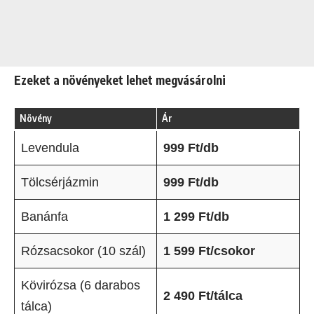
Ezeket a növényeket lehet megvásárolni
Növény
Ár
Levendula
999 Ft/db
Tölcsérjázmin
999 Ft/db
Banánfa
1 299 Ft/db
Rózsacsokor (10 szál)
1 599 Ft/csokor
Kövirózsa (6 darabos
2 490 Ft/tálca
tálca)