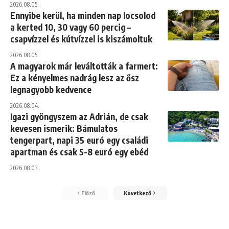
2026.08.05.
Ennyibe kerül, ha minden nap locsolod
a kerted 10, 30 vagy 60 percig –
csapvízzel és kútvízzel is kiszámoltuk
2026.08.05.
A magyarok már leváltották a farmert:
Ez a kényelmes nadrág lesz az ősz
legnagyobb kedvence
2026.08.04.
Igazi gyöngyszem az Adrián, de csak
kevesen ismerik: Bámulatos
tengerpart, napi 35 euró egy családi
apartman és csak 5-8 euró egy ebéd
2026.08.03.
Előző
Következő