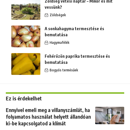
Zöldség vetési naptár – Mikor és mit
vessünk?
Zöldségek
A sonkahagyma termesztése és
bemutatása
Hagymafélék
Fehérözön paprika termesztése és
bemutatása
Bogyós termésűek
Ez is érdekelhet
Ennyivel emeli meg a villanyszámlát, ha
folyamatos használat helyett állandóan
ki-be kapcsolgatod a klímát