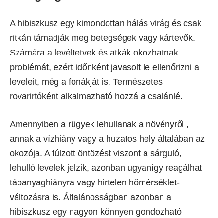
A hibiszkusz egy kimondottan hálás virág és csak
ritkán támadják meg betegségek vagy kártevők.
Számára a levéltetvek és atkák okozhatnak
problémát, ezért időnként javasolt le ellenőrizni a
leveleit, még a fonákját is. Természetes
rovarirtóként alkalmazható hozzá a csalánlé.
Amennyiben a rügyek lehullanak a növényről ,
annak a vízhiány vagy a huzatos hely általában az
okozója. A túlzott öntözést viszont a sárguló,
lehulló levelek jelzik, azonban ugyanígy reagálhat
tápanyaghiányra vagy hirtelen hőmérséklet-
változásra is. Általánosságban azonban a
hibiszkusz egy nagyon könnyen gondozható