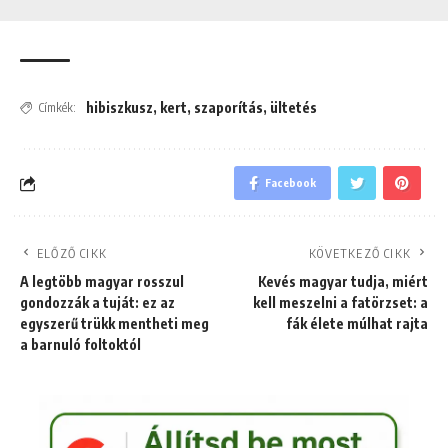
hibiszkusz
,
kert
,
szaporítás
,
ültetés
Címkék:
Facebook
ELŐZŐ CIKK
KÖVETKEZŐ CIKK
A legtöbb magyar rosszul
Kevés magyar tudja, miért
gondozzák a tuját: ez az
kell meszelni a fatörzset: a
egyszerű trükk mentheti meg
fák élete múlhat rajta
a barnuló foltoktól