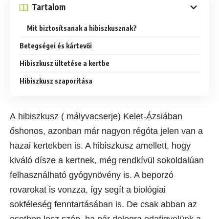
Tartalom
Mit biztosítsanak a hibiszkusznak?
Betegségei és kártevői
Hibiszkusz ültetése a kertbe
Hibiszkusz szaporítása
A hibiszkusz ( mályvacserje) Kelet-Ázsiában
őshonos, azonban már nagyon régóta jelen van a
hazai kertekben is. A hibiszkusz amellett, hogy
kiváló dísze a kertnek, még rendkívül sokoldalúan
felhasználható gyógynövény is. A beporzó
rovarokat is vonzza, így segít a biológiai
sokféleség fenntartásában is. De csak abban az
esetben lesz szép, ha pár dologra odafigyelünk a