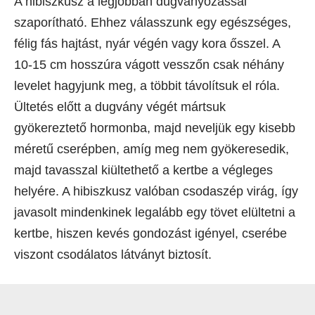
A hibiszkusz a legjobban dugványozással
szaporítható. Ehhez válasszunk egy egészséges,
félig fás hajtást, nyár végén vagy kora ősszel. A
10-15 cm hosszúra vágott vesszőn csak néhány
levelet hagyjunk meg, a többit távolítsuk el róla.
Ültetés előtt a dugvány végét mártsuk
gyökereztető hormonba, majd neveljük egy kisebb
méretű cserépben, amíg meg nem gyökeresedik,
majd tavasszal kiültethető a kertbe a végleges
helyére. A hibiszkusz valóban csodaszép virág, így
javasolt mindenkinek legalább egy tövet elültetni a
kertbe, hiszen kevés gondozást igényel, cserébe
viszont csodálatos látványt biztosít.