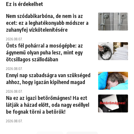
Ez is érdekelhet
Nem szódabikarbóna, de nem is az
ecet: ez a leghatékonyabb módszer a
zuhanyfej vízkőtelenítésére
2026.08.07.
Önts fél pohárral a mosógépbe: az
ágynemű olyan puha lesz, mint egy
ötcsillagos szállodában
2026.08.07.
Ennyi nap szabadságra van szükséged
ahhoz, hogy igazán kipihend magad
2026.08.07.
Na ez az igazi betörőmágnes! Ha ezt
látják a házad előtt, oda nagy eséllyel
be fognak törni a betörők!
2026.08.07.