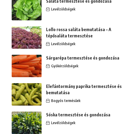
Saláta termesztése és gondozása
Levélzöldségek
Lollo rossa saláta bemutatása – A
tépősaláta termesztése
Levélzöldségek
Sárgarépa termesztése és gondozása
Gyökérzöldségek
Elefántormány paprika termesztése és
bemutatása
Bogyós termésűek
Sóska termesztése és gondozása
Levélzöldségek