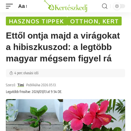
Aa
HASZNOS TIPPEK
OTTHON, KERT
Ettől ontja majd a virágokat
a hibiszkuszod: a legtöbb
magyar mégsem figyel rá
4 perc olvasási idő
Szerző:
Timi
Publikálva 2026.05.13.
Legutóbb frissítve: 2026/05/13 at 9:54 DE.