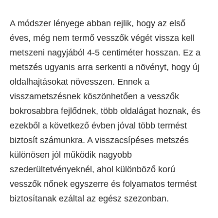
A módszer lényege abban rejlik, hogy az első
éves, még nem termő vesszők végét vissza kell
metszeni nagyjából 4-5 centiméter hosszan. Ez a
metszés ugyanis arra serkenti a növényt, hogy új
oldalhajtásokat növesszen. Ennek a
visszametszésnek köszönhetően a vesszők
bokrosabbra fejlődnek, több oldalágat hoznak, és
ezekből a következő évben jóval több termést
biztosít számunkra. A visszacsípéses metszés
különösen jól működik nagyobb
szederültetvényeknél, ahol különböző korú
vesszők nőnek egyszerre és folyamatos termést
biztosítanak ezáltal az egész szezonban.