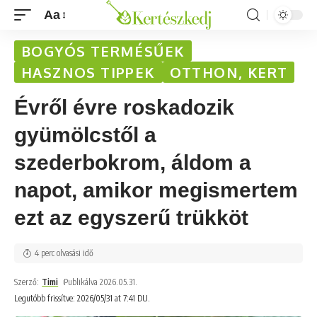
Aa
BOGYÓS TERMÉSŰEK
HASZNOS TIPPEK
OTTHON, KERT
Évről évre roskadozik
gyümölcstől a
szederbokrom, áldom a
napot, amikor megismertem
ezt az egyszerű trükköt
4 perc olvasási idő
Szerző:
Timi
Publikálva 2026.05.31.
Legutóbb frissítve: 2026/05/31 at 7:41 DU.