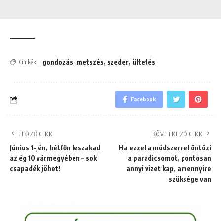
gondozás
,
metszés
,
szeder
,
ültetés
Címkék:
Facebook
ELŐZŐ CIKK
KÖVETKEZŐ CIKK
Június 1-jén, hétfőn leszakad
Ha ezzel a módszerrel öntözi
az ég 10 vármegyében – sok
a paradicsomot, pontosan
csapadék jöhet!
annyi vizet kap, amennyire
szüksége van