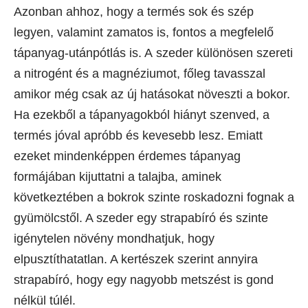
Azonban ahhoz, hogy a termés sok és szép
legyen, valamint zamatos is, fontos a megfelelő
tápanyag-utánpótlás is. A szeder különösen szereti
a nitrogént és a magnéziumot, főleg tavasszal
amikor még csak az új hatásokat növeszti a bokor.
Ha ezekből a tápanyagokból hiányt szenved, a
termés jóval apróbb és kevesebb lesz. Emiatt
ezeket mindenképpen érdemes tápanyag
formájában kijuttatni a talajba, aminek
következtében a bokrok szinte roskadozni fognak a
gyümölcstől. A szeder egy strapabíró és szinte
igénytelen növény mondhatjuk, hogy
elpusztíthatatlan. A kertészek szerint annyira
strapabíró, hogy egy nagyobb metszést is gond
nélkül túlél.