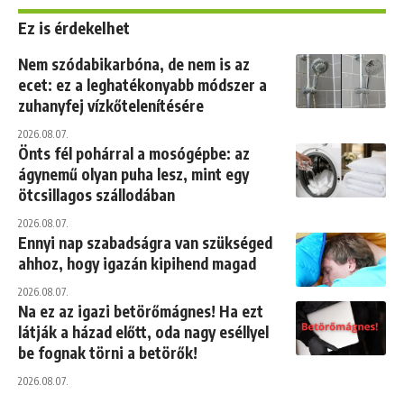
Ez is érdekelhet
Nem szódabikarbóna, de nem is az
ecet: ez a leghatékonyabb módszer a
zuhanyfej vízkőtelenítésére
2026.08.07.
Önts fél pohárral a mosógépbe: az
ágynemű olyan puha lesz, mint egy
ötcsillagos szállodában
2026.08.07.
Ennyi nap szabadságra van szükséged
ahhoz, hogy igazán kipihend magad
2026.08.07.
Na ez az igazi betörőmágnes! Ha ezt
látják a házad előtt, oda nagy eséllyel
be fognak törni a betörők!
2026.08.07.