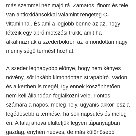
más szemmel néz majd rá. Zamatos, finom és tele
van antioxidánsokkal valamint rengeteg C-
vitaminnal. És ami a legjobb benne az az, hogy
létezik egy apró metszési trükk, amit ha
alkalmaznak a szederbokron az kimondottan nagy
mennyiségű termést hozhat.
A szeder legnagyobb előnye, hogy nem kényes
növény, sőt inkább kimondottan strapabíró. Vadon
és a kertben is megél, így ennek köszönhetően
nem kell állandóan foglalkozni vele. Fontos
számára a napos, meleg hely, ugyanis akkor lesz a
legédesebb a termése, ha sok napsütés és meleg
éri. A talaj ahova elültetjük legyen tápanyagban
gazdag, enyhén nedves, de más különösebb