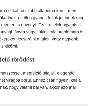
a sokkal rosszabb állapotba kerül, mert i
ekókadnak, esetleg gyanús foltok jelennek meg
k menteni a növényt. Ezek a jelek ugyanis a
anyaghiányra vagy súlyos talajproblémára is
kereket, lecserélni a talajt, vagy nagyobb
s kikérni.
lelő törődést
tszéssel, megfelelő talajalj, elegendő
ét virágba borul. Ehhez csak figyelni kell a
annak, hogy valami baj van, akkor azonnal