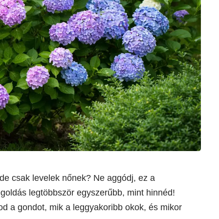
 de csak levelek nőnek? Ne aggódj, ez a
egoldás legtöbbször egyszerűbb, mint hinnéd!
od a gondot, mik a leggyakoribb okok, és mikor