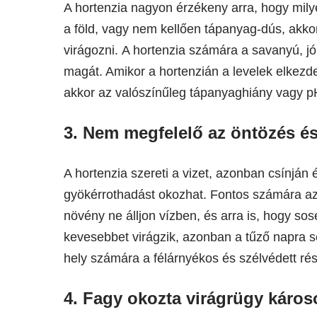
A hortenzia nagyon érzékeny arra, hogy mil
a föld, vagy nem kellően tápanyag-dús, akk
virágozni. A hortenzia számára a savanyú, jó 
magát. Amikor a hortenzián a levelek elkezd
akkor az valószínűleg tápanyaghiány vagy p
3. Nem megfelelő az öntözés és
A hortenzia szereti a vizet, azonban csínján
gyökérrothadást okozhat. Fontos számára az ö
növény ne álljon vízben, és arra is, hogy sos
kevesebbet virágzik, azonban a tűző napra se 
hely számára a félárnyékos és szélvédett rés
4. Fagy okozta virágrügy káro