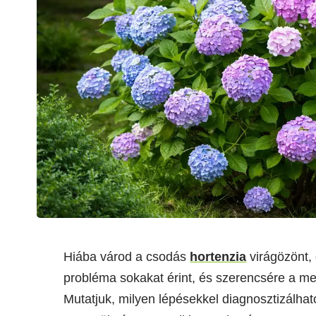
Hiába várod a csodás
hortenzia
virágözönt,
probléma sokakat érint, és szerencsére a m
Mutatjuk, milyen lépésekkel diagnosztizálhat