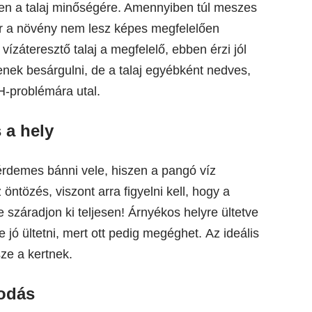
yen a talaj minőségére. Amennyiben túl meszes
or a növény nem lesz képes megfelelően
vízáteresztő talaj a megfelelő, ebben érzi jól
enek besárgulni, de a talaj egyébként nedves,
H-problémára utal.
 a hely
 érdemes bánni vele, hiszen a pangó víz
ntözés, viszont arra figyelni kell, hogy a
e száradjon ki teljesen! Árnyékos helyre ültetve
jó ültetni, mert ott pedig megéghet. Az ideális
ze a kertnek.
sodás