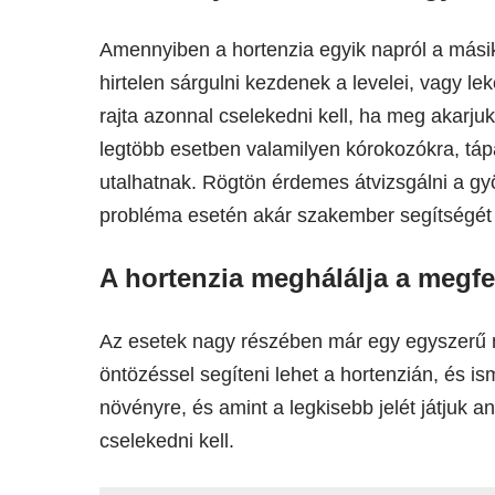
Amennyiben a hortenzia egyik napról a másikr
hirtelen sárgulni kezdenek a levelei, vagy l
rajta azonnal cselekedni kell, ha meg akarju
legtöbb esetben valamilyen kórokozókra, táp
utalhatnak. Rögtön érdemes átvizsgálni a gyö
probléma esetén akár szakember segítségét i
A hortenzia meghálálja a megfe
Az esetek nagy részében már egy egyszerű me
öntözéssel segíteni lehet a hortenzián, és ism
növényre, és amint a legkisebb jelét játjuk 
cselekedni kell.