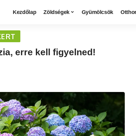
Kezdőlap
Zöldségek
Gyümölcsök
Otthon
KERT
ia, erre kell figyelned!