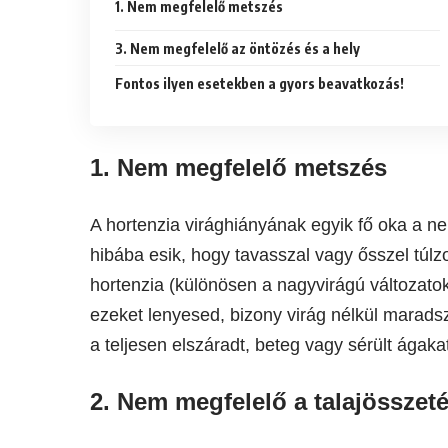
1. Nem megfelelő metszés
3. Nem megfelelő az öntözés és a hely
Fontos ilyen esetekben a gyors beavatkozás!
1. Nem megfelelő metszés
A hortenzia virághiányának egyik fő oka a 
hibába esik, hogy tavasszal vagy ősszel túlz
hortenzia (különösen a nagyvirágú változatok
ezeket lenyesed, bizony virág nélkül marads
a teljesen elszáradt, beteg vagy sérült ágakat
2. Nem megfelelő a talajösszeté