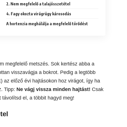
2. Nem megfelelő a talajösszetétel
4. Fagy okozta virágrügy károsodás
A hortenzia meghálálja a megfelelő törődést
nem megfelelő metszés. Sok kertész abba a
ottan visszavágja a bokrot. Pedig a legtöbb
) az előző évi hajtásokon hoz virágot, így ha
z. Tipp:
Ne vágj vissza minden hajtást!
Csak
 távolítsd el, a többit hagyd meg!
tel