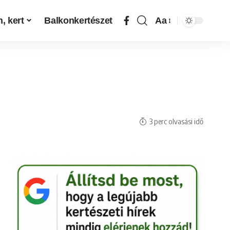
, kert
Balkonkertészet
Aa
3 perc olvasási idő