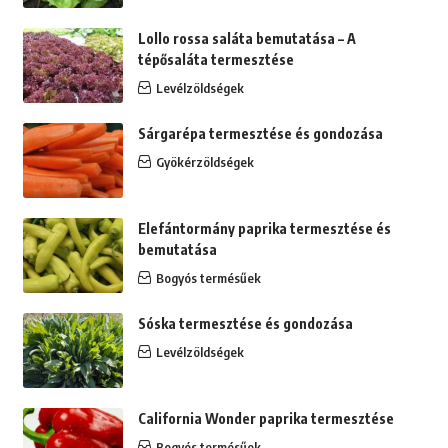
Lollo rossa saláta bemutatása – A
tépősaláta termesztése
Levélzöldségek
Sárgarépa termesztése és gondozása
Gyökérzöldségek
Elefántormány paprika termesztése és
bemutatása
Bogyós termésűek
Sóska termesztése és gondozása
Levélzöldségek
California Wonder paprika termesztése
Bogyós termésűek