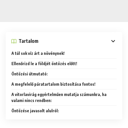
Tartalom
A túl sok víz árt a növénynek!
Ellenőrizd le a földjét öntözés előtt!
Öntözési útmutató:
A megfelelő páratartalom biztosítása fontos!
A vitorlavirág egyértelműen mutatja számunkra, ha
valami nincs rendben:
Öntözése javasolt alulról: