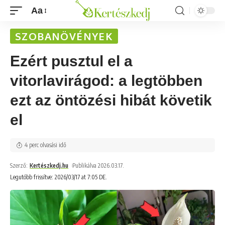
Aa
SZOBANÖVÉNYEK
Ezért pusztul el a
vitorlavirágod: a legtöbben
ezt az öntözési hibát követik
el
4 perc olvasási idő
Szerző:
Kertészkedj.hu
Publikálva 2026.03.17.
Legutóbb frissítve: 2026/03/17 at 7:05 DE.