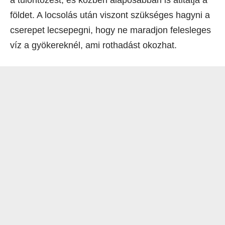
a túlöntözést, és közben alaposabban is átitatja a
földet. A locsolás után viszont szükséges hagyni a
cserepet lecsepegni, hogy ne maradjon felesleges
víz a gyökereknél, ami rothadást okozhat.