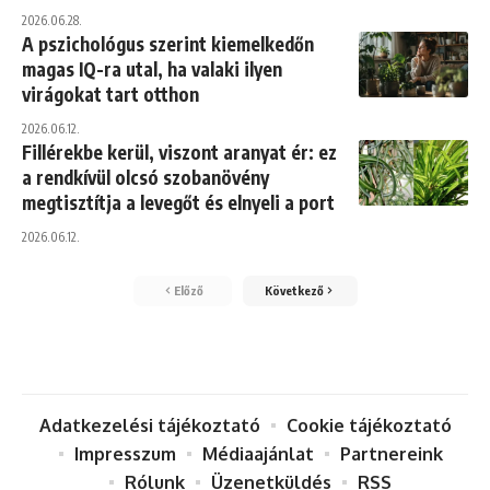
2026.06.28.
A pszichológus szerint kiemelkedőn
magas IQ-ra utal, ha valaki ilyen
virágokat tart otthon
2026.06.12.
Fillérekbe kerül, viszont aranyat ér: ez
a rendkívül olcsó szobanövény
megtisztítja a levegőt és elnyeli a port
2026.06.12.
Előző
Következő
Adatkezelési tájékoztató
Cookie tájékoztató
Impresszum
Médiaajánlat
Partnereink
Rólunk
Üzenetküldés
RSS