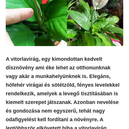
A vitorlavirág, egy kimondottan kedvelt
dísznövény ami éke lehet az otthonunknak
vagy akár a munkahelyünknek is. Elegáns,
hófehér virágai és sötétzöld, fényes levelekkel
rendelkezik, amelyek a levegő tisztításában is
kiemelt szerepet játszanak. Azonban nevelése
és gondozása nem egyszerű, tehát nagy
odafigyelést kell fordítani a növényre. A
legtöbbször elkövetett hiba a
vitorlavirág