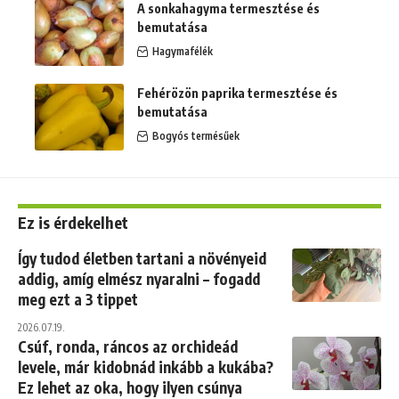
A sonkahagyma termesztése és
bemutatása
Hagymafélék
Fehérözön paprika termesztése és
bemutatása
Bogyós termésűek
Ez is érdekelhet
Így tudod életben tartani a növényeid
addig, amíg elmész nyaralni – fogadd
meg ezt a 3 tippet
2026.07.19.
Csúf, ronda, ráncos az orchideád
levele, már kidobnád inkább a kukába?
Ez lehet az oka, hogy ilyen csúnya