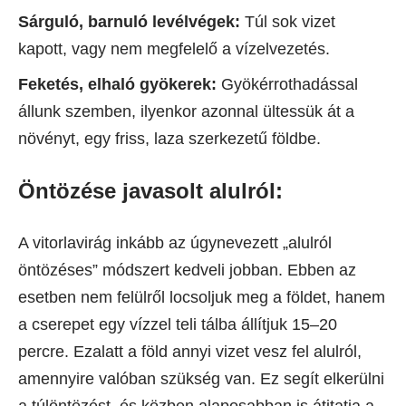
Sárguló, barnuló levélvégek:
Túl sok vizet
kapott, vagy nem megfelelő a vízelvezetés.
Feketés, elhaló gyökerek:
Gyökérrothadással
állunk szemben, ilyenkor azonnal ültessük át a
növényt, egy friss, laza szerkezetű földbe.
Öntözése javasolt alulról:
A vitorlavirág inkább az úgynevezett „alulról
öntözéses” módszert kedveli jobban. Ebben az
esetben nem felülről locsoljuk meg a földet, hanem
a cserepet egy vízzel teli tálba állítjuk 15–20
percre. Ezalatt a föld annyi vizet vesz fel alulról,
amennyire valóban szükség van. Ez segít elkerülni