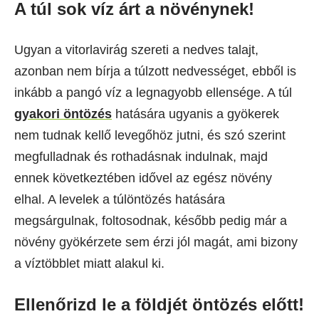
A
t
úl sok víz
árt a növénynek!
Ugyan a vitorlavirág szereti a nedves talajt,
azonban nem bírja a túlzott nedvességet, ebből is
inkább a pangó víz a legnagyobb ellensége. A túl
gyakori öntözés
hatására ugyanis a gyökerek
nem tudnak kellő levegőhöz jutni, és szó szerint
megfulladnak és rothadásnak indulnak, majd
ennek következtében idővel az egész növény
elhal. A levelek a túlöntözés hatására
megsárgulnak, foltosodnak, később pedig már a
növény gyökérzete sem érzi jól magát, ami bizony
a víztöbblet miatt alakul ki.
Ellenőrizd le a földjét öntözés előtt!