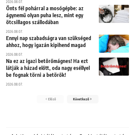
2026.08.07.
Önts fél pohárral a mosógépbe: az
ágynemű olyan puha lesz, mint egy
ötcsillagos szállodában
2026.08.07.
Ennyi nap szabadságra van szükséged
ahhoz, hogy igazán kipihend magad
2026.08.07.
Na ez az igazi betörőmágnes! Ha ezt
látják a házad előtt, oda nagy eséllyel
be fognak törni a betörők!
2026.08.07.
Előző
Következő