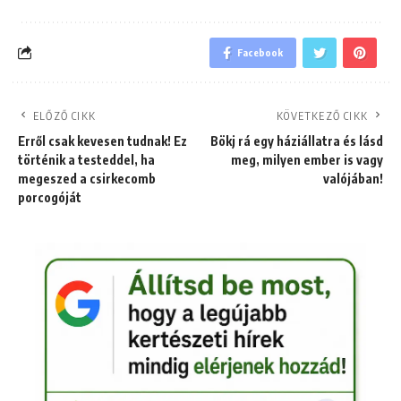
Facebook
ELŐZŐ CIKK
KÖVETKEZŐ CIKK
Erről csak kevesen tudnak! Ez
Bökj rá egy háziállatra és lásd
történik a testeddel, ha
meg, milyen ember is vagy
megeszed a csirkecomb
valójában!
porcogóját