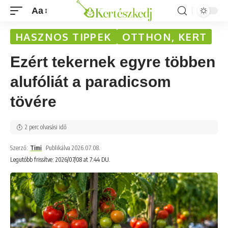
Aa
HASZNOS TIPPEK
OTTHON, KERT
Ezért tekernek egyre többen
alufóliát a paradicsom
tövére
2 perc olvasási idő
Szerző:
Timi
Publikálva 2026.07.08.
Legutóbb frissítve: 2026/07/08 at 7:44 DU.