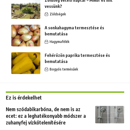
Zöldség vetési naptár – Mikor és mit
vessünk?
Zöldségek
A sonkahagyma termesztése és
bemutatása
Hagymafélék
Fehérözön paprika termesztése és
bemutatása
Bogyós termésűek
Ez is érdekelhet
Nem szódabikarbóna, de nem is az
ecet: ez a leghatékonyabb módszer a
zuhanyfej vízkőtelenítésére