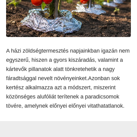
A házi zöldségtermesztés napjainkban igazán nem
egyszerű, hiszen a gyors kiszáradás, valamint a
kártevők pillanatok alatt tönkretehetik a nagy
fáradtsággal nevelt növényeinket.Azonban sok
kertész alkalmazza azt a módszert, miszerint
közönséges alufóliát terítenek a paradicsomok
tövére, amelynek előnyei előnyei vitathatatlanok.