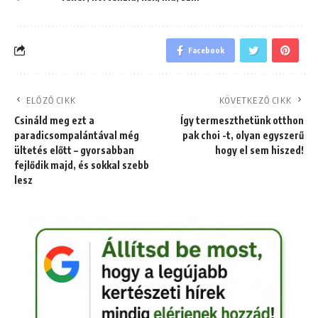
Facebook
ELŐZŐ CIKK
KÖVETKEZŐ CIKK
Csináld meg ezt a
Így termeszthetünk otthon
paradicsompalántával még
pak choi -t, olyan egyszerű
ültetés előtt – gyorsabban
hogy el sem hiszed!
fejlődik majd, és sokkal szebb
lesz