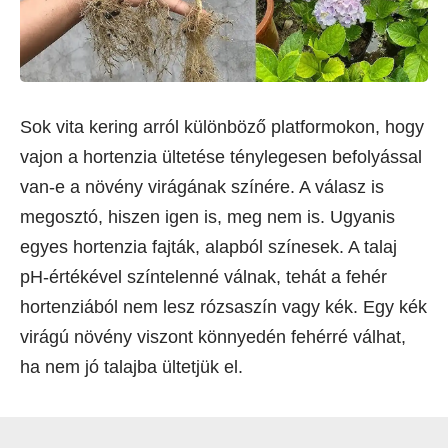
Sok vita kering arról különböző platformokon, hogy
vajon a hortenzia ültetése ténylegesen befolyással
van-e a növény virágának színére. A válasz is
megosztó, hiszen igen is, meg nem is. Ugyanis
egyes hortenzia fajták, alapból színesek. A talaj
pH-értékével színtelenné válnak, tehát a fehér
hortenziából nem lesz rózsaszín vagy kék. Egy kék
virágú növény viszont könnyedén fehérré válhat,
ha nem jó talajba ültetjük el.