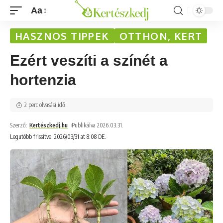
Aa
HASZNOS TIPPEK
OTTHON, KERT
Ezért veszíti a színét a
hortenzia
2 perc olvasási idő
Szerző:
Kertészkedj.hu
Publikálva 2026.03.31.
Legutóbb frissítve: 2026/03/31 at 8:08 DE.