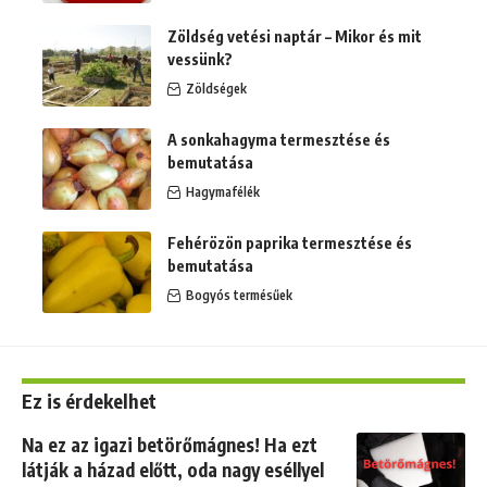
Zöldség vetési naptár – Mikor és mit
vessünk?
Zöldségek
A sonkahagyma termesztése és
bemutatása
Hagymafélék
Fehérözön paprika termesztése és
bemutatása
Bogyós termésűek
Ez is érdekelhet
Na ez az igazi betörőmágnes! Ha ezt
látják a házad előtt, oda nagy eséllyel