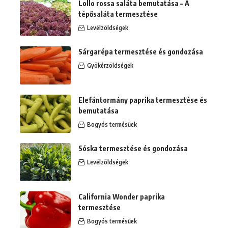
Lollo rossa saláta bemutatása – A
tépősaláta termesztése
Levélzöldségek
Sárgarépa termesztése és gondozása
Gyökérzöldségek
Elefántormány paprika termesztése és
bemutatása
Bogyós termésűek
Sóska termesztése és gondozása
Levélzöldségek
California Wonder paprika
termesztése
Bogyós termésűek