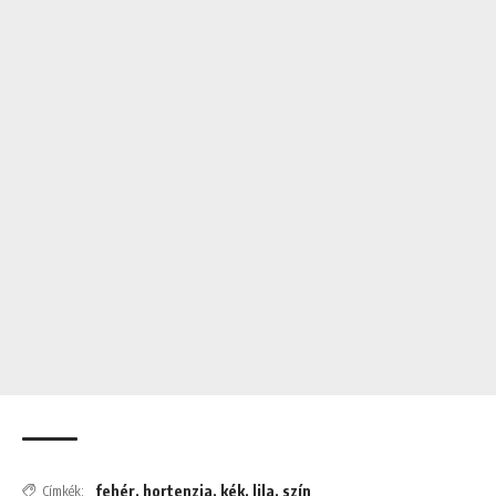
fehér
,
hortenzia
,
kék
,
lila
,
szín
Címkék: