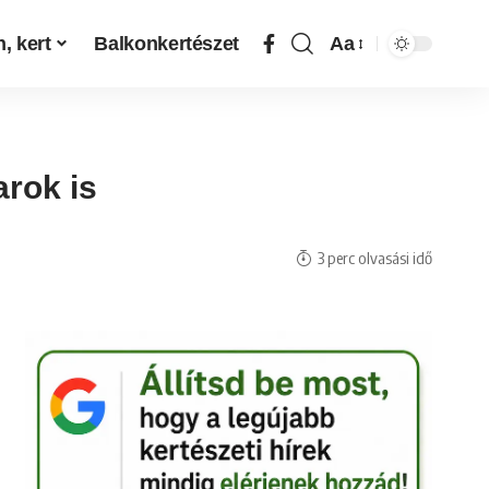
, kert
Balkonkertészet
Aa
arok is
3 perc olvasási idő