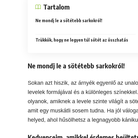
Tartalom
Ne mondj le a sötétebb sarkokról!
Trükkök, hogy ne legyen túl sötét az összhatás
Ne mondj le a sötétebb sarkokról!
Sokan azt hiszik, az árnyék egyenlő az unalo
levelek formájával és a különleges színekke
olyanok, amiknek a levele szinte világít a sö
amit egy muskátli sosem tudna. Ha jól váloga
helyed, ahol hűsölhetsz a legnagyobb kániku
Kedvenceim, amikkel érdemes beültetn