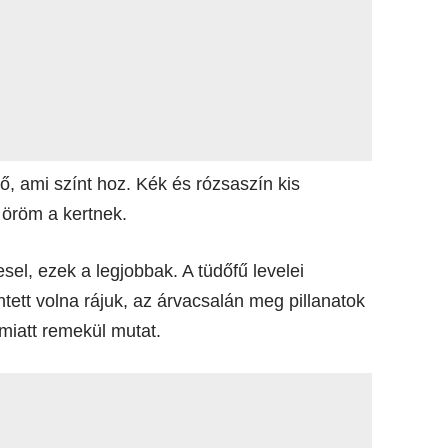
ő, ami színt hoz. Kék és rózsaszín kis
 öröm a kertnek.
sel, ezek a legjobbak. A tüdőfű levelei
ntett volna rájuk, az árvacsalán meg pillanatok
 miatt remekül mutat.