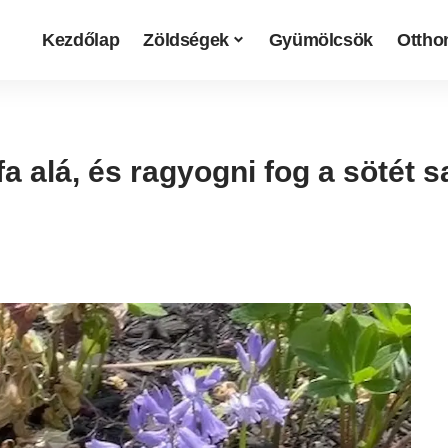
Kezdőlap
Zöldségek
Gyümölcsök
Otthon
fa alá, és ragyogni fog a sötét s