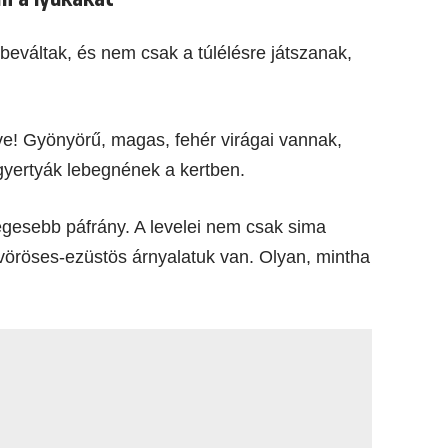
beváltak, és nem csak a túlélésre játszanak,
e! Gyönyörű, magas, fehér virágai vannak,
gyertyák lebegnének a kertben.
egesebb páfrány. A levelei nem csak sima
vöröses-ezüstös árnyalatuk van. Olyan, mintha