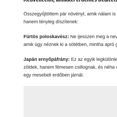
Összegyűjtöttem pár növényt, amik nálam is 
hanem tényleg díszítenek:
Fürtös poloskavész:
Ne ijesszen meg a nev
amik úgy néznek ki a sötétben, mintha apró 
Japán ernyőpáfrány:
Ez az egyik legkülönl
zöldek, hanem fémesen csillognak, és néha 
egy mesebeli erdőben járnál.