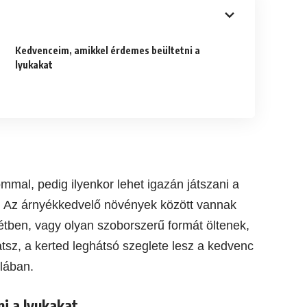
Kedvenceim, amikkel érdemes beültetni a
lyukakat
mmal, pedig ilyenkor lehet igazán játszani a
l. Az árnyékkedvelő növények között vannak
tétben, vagy olyan szoborszerű formát öltenek,
tsz, a kerted leghátsó szeglete lesz a kedvenc
lában.
i a lyukakat