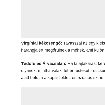
Virgíniai kékcsengő:
Tavasszal az egyik els
harangjaiért megőrülnek a méhek, ami külön
Tüdőfű és Árvacsalán:
Ha talajtakarást kere
olyanok, mintha valaki fehér festéket fröccse
alatt befutja a kopár földet, és ezüstös színe