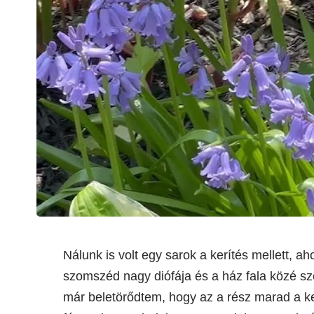
Nálunk is volt egy sarok a kerítés mellett,
szomszéd nagy diófája és a ház fala közé szo
már beletörődtem, hogy az a rész marad a ke