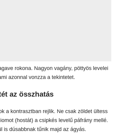
gave rokona. Nagyon vagány, pöttyös levelei
ami azonnal vonzza a tekintetet.
tét az összhatás
ok a kontrasztban rejlik. Ne csak zöldet ültess
liomot (hostát) a csipkés levelű páfrány mellé.
ül is dúsabbnak tűnik majd az ágyás.