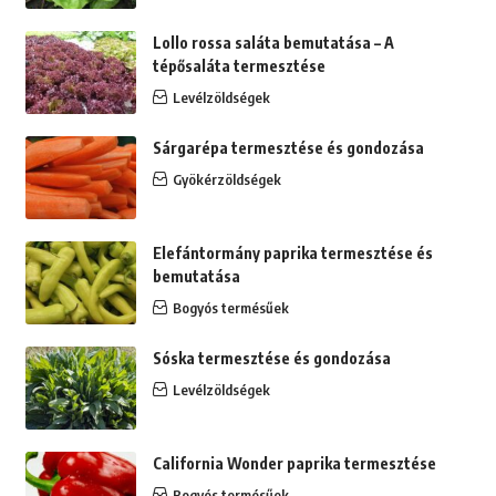
Lollo rossa saláta bemutatása – A
tépősaláta termesztése
Levélzöldségek
Sárgarépa termesztése és gondozása
Gyökérzöldségek
Elefántormány paprika termesztése és
bemutatása
Bogyós termésűek
Sóska termesztése és gondozása
Levélzöldségek
California Wonder paprika termesztése
Bogyós termésűek