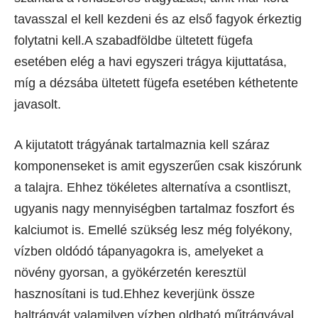
tavasszal el kell kezdeni és az első fagyok érkeztig
folytatni kell.A szabadföldbe ültetett fügefa
esetében elég a havi egyszeri trágya kijuttatása,
míg a dézsába ültetett fügefa esetében kéthetente
javasolt.
A kijutatott trágyának tartalmaznia kell száraz
komponenseket is amit egyszerűen csak kiszórunk
a talajra. Ehhez tökéletes alternatíva a csontliszt,
ugyanis nagy mennyiségben tartalmaz foszfort és
kalciumot is. Emellé szükség lesz még folyékony,
vízben oldódó tápanyagokra is, amelyeket a
növény gyorsan, a gyökérzetén keresztül
hasznosítani is tud.Ehhez keverjünk össze
haltrágyát valamilyen vízben oldható műtrágyával