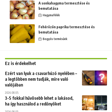
A sonkahagyma termesztése és
bemutatása
Hagymafélék
Fehérözön paprika termesztése és
bemutatása
Bogyós termésűek
Ez is érdekelhet
Ezért van lyuk a csavarhúzó nyelében –
a legtöbben nem tudják, mire való
valójában
2026.08.05.
3-5 fokkal hűvösebb lehet a lakásod,
ha így használod a redőnyöket
2026.08.05.