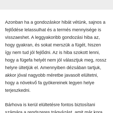
Azonban ha a gondozáskor hibát vétünk, sajnos a
fejlődése lelassulhat és a termés mennyisége is
visszaeshet. A leggyakoribb gondozási hiba az,
hogy gyakran, és sokat merszük a fügét, hiszen
így nem tud jól fejlődni. Az is hiba szokott lenni,
hogy a fügefa helyét nem jól választjuk meg, rossz
helyre ültetjük el. Amennyiben dézsában tartjuk,
akkor jóval nagyobb méretbe javasolt elültetni,
hogy a növekvő fa gyökereinek legyen helye
terjeszkedni.
Bárhova is kerül elültetésre fontos biztosítani
számára a rendszeres trágyázást, amit már kora