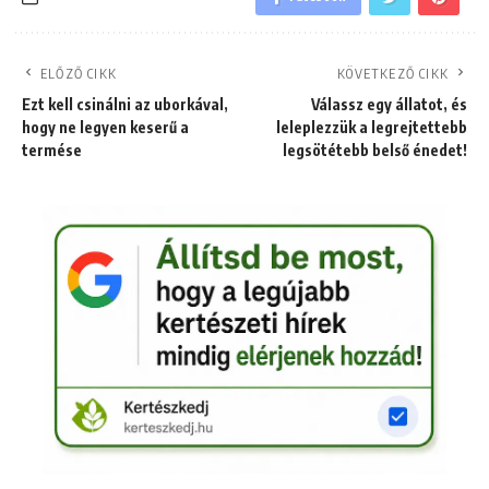
ELŐZŐ CIKK
KÖVETKEZŐ CIKK
Ezt kell csinálni az uborkával,
Válassz egy állatot, és
hogy ne legyen keserű a
leleplezzük a legrejtettebb
termése
legsötétebb belső énedet!