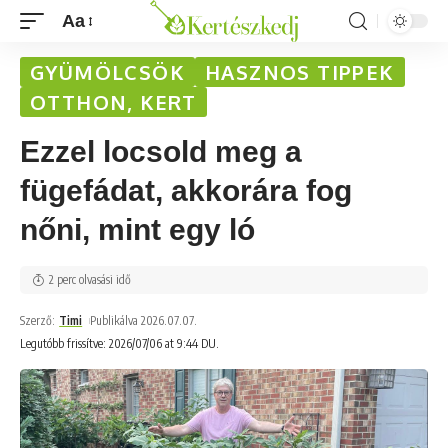
Aa
GYÜMÖLCSÖK
HASZNOS TIPPEK
OTTHON, KERT
Ezzel locsold meg a
fügefádat, akkorára fog
nőni, mint egy ló
2 perc olvasási idő
Szerző:
Timi
Publikálva 2026.07.07.
Legutóbb frissítve: 2026/07/06 at 9:44 DU.