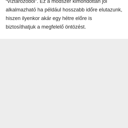
“víztározóból”. Ez a módszer kimondottan jól
alkalmazható ha például hosszabb időre elutazunk,
hiszen ilyenkor akár egy hétre előre is
biztosíthatjuk a megfelelő öntözést.