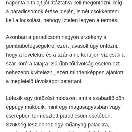
naponta a talajt jól átáztatva kell megöntözni, míg
a paradicsomok érése idején, ismét csökkenteni
kell a locsolást, nehogy íztelen legyen a termés.
Azonban a paradicsom nagyon érzékeny a
gombabetegségekre, ezért javasolt úgy öntözni,
hogy a levelekre és a szárra ne kerüljön víz csak a
szár köré a talajra. Sűrűbb tőtávolság esetén ezt
nehezebb kivitelezni, ezért mindenképpen ajánlott
a megfelelő távolságot betartani.
Létezik egy öntözési módszer, ami a szabadföldön
éppúgy működik, mint egy magaságyásban vagy
cserépben termesztett paradicsom esetében.
Szükség lesz ehhez egy műanyag palackra,