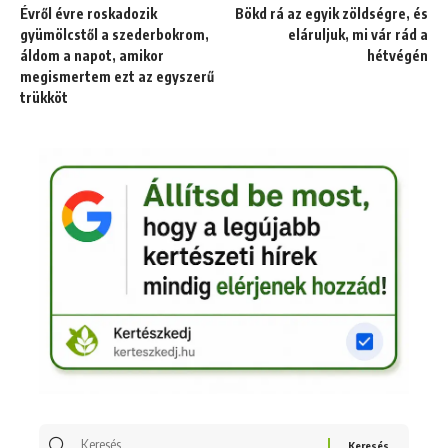
Évről évre roskadozik
Bökd rá az egyik zöldségre, és
gyümölcstől a szederbokrom,
eláruljuk, mi vár rád a
áldom a napot, amikor
hétvégén
megismertem ezt az egyszerű
trükköt
Keresés