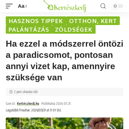
Aa
HASZNOS TIPPEK
OTTHON, KERT
PALÁNTÁZÁS
ZÖLDSÉGEK
Ha ezzel a módszerrel öntözi
a paradicsomot, pontosan
annyi vizet kap, amennyire
szüksége van
2 perc olvasási idő
Szerző:
Kertészkedj.hu
Publikálva 2026.05.31.
Legutóbb frissítve: 2026/05/31 at 9:01 DU.