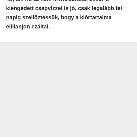
kiengedett csapvízzel is jó, csak legalább fél
napig szellőztessük, hogy a klórtartalma
elillanjon ezáltal.