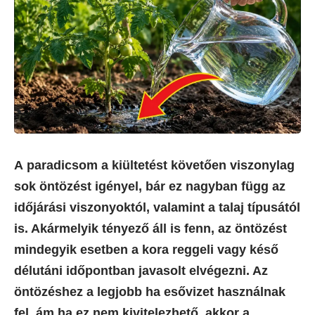
A paradicsom a kiültetést követően viszonylag
sok öntözést igényel, bár ez nagyban függ az
időjárási viszonyoktól, valamint a talaj típusától
is. Akármelyik tényező áll is fenn, az öntözést
mindegyik esetben a kora reggeli vagy késő
délutáni időpontban javasolt elvégezni. Az
öntözéshez a legjobb ha esővizet használnak
fel, ám ha ez nem kivitelezhető, akkor a