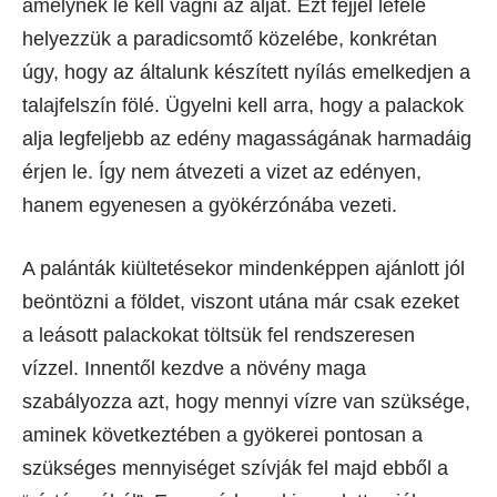
amelynek le kell vágni az alját. Ezt fejjel lefelé
helyezzük a paradicsomtő közelébe, konkrétan
úgy, hogy az általunk készített nyílás emelkedjen a
talajfelszín fölé. Ügyelni kell arra, hogy a palackok
alja legfeljebb az edény magasságának harmadáig
érjen le. Így nem átvezeti a vizet az edényen,
hanem egyenesen a gyökérzónába vezeti.
A palánták kiültetésekor mindenképpen ajánlott jól
beöntözni a földet, viszont utána már csak ezeket
a leásott palackokat töltsük fel rendszeresen
vízzel. Innentől kezdve a növény maga
szabályozza azt, hogy mennyi vízre van szüksége,
aminek következtében a gyökerei pontosan a
szükséges mennyiséget szívják fel majd ebből a