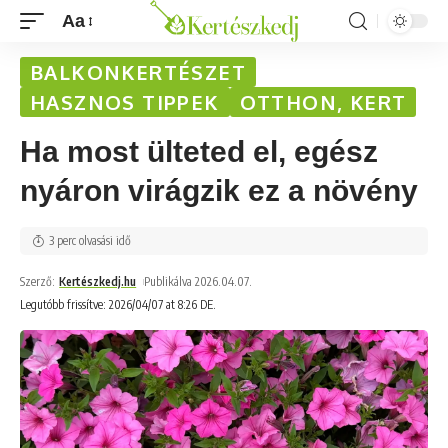
Aa
BALKONKERTÉSZET
HASZNOS TIPPEK
OTTHON, KERT
Ha most ülteted el, egész
nyáron virágzik ez a növény
3 perc olvasási idő
Szerző:
Kertészkedj.hu
Publikálva 2026.04.07.
Legutóbb frissítve: 2026/04/07 at 8:26 DE.