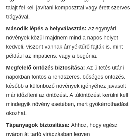
talajt fel kell javítani komposzttal vagy érett szerves
trágyával.
Második lépés a helyválasztás:
Az
egynyári
növények közül majdnem mind a napos helyet
kedveli, viszont vannak árnyéktűrő fajták is, mint
például az impatiens, vagy a begónia.
Megfelelő öntözés
biztosítása:
Az ültetés utáni
napokban fontos a rendszeres, bőséges öntözés,
később a különböző növények igényéhez javasolt
már időzíteni az öntözést. A túlöntözést kerülni kell
mindegyik növény esetében, mert gyökérrothadást
okozhat.
Tápanyagok biztosítása:
Ahhoz, hogy egész
nyáron át tartó virágzásban legyen