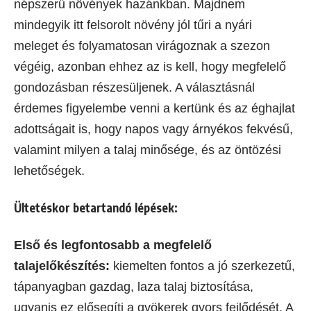
népszerű növények hazánkban. Majdnem
mindegyik itt felsorolt növény jól tűri a nyári
meleget és folyamatosan virágoznak a szezon
végéig, azonban ehhez az is kell, hogy megfelelő
gondozásban részesüljenek. A választásnál
érdemes figyelembe venni a kertünk és az éghajlat
adottságait is, hogy napos vagy árnyékos fekvésű,
valamint milyen a talaj minősége, és az öntözési
lehetőségek.
Ültetéskor betartandó lépések:
Első és legfontosabb a megfelelő
talajelőkészítés:
kiemelten fontos a jó szerkezetű,
tápanyagban gazdag, laza talaj biztosítása,
ugyanis ez elősegíti a gyökerek gyors fejlődését. A