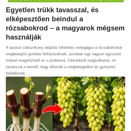
Egyetlen trükk tavasszal, és
elképesztően beindul a
rózsabokrod – a magyarok mégsem
használják
A tavaszi változékony időjárás tökéletes melegágya a rózsabokrokat
megbetegítő gombás fertőzéseknek, azonban egy nagyon egyszerű
trükkel megelőzhető ez a probléma. Cikkünkből megtudhatod, mi
tavasszal a teendő, hogy elkerüld a megbetegedést és gyönyörű
fejlődésnek
…