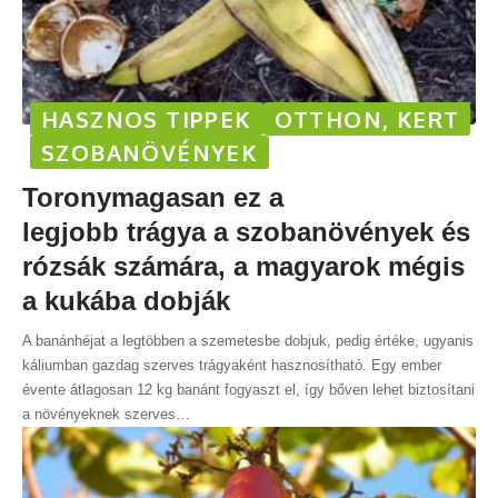
HASZNOS TIPPEK
OTTHON, KERT
SZOBANÖVÉNYEK
Toronymagasan ez a
legjobb trágya a szobanövények és
rózsák számára, a magyarok mégis
a kukába dobják
A banánhéjat a legtöbben a szemetesbe dobjuk, pedig értéke, ugyanis
káliumban gazdag szerves trágyaként hasznosítható. Egy ember
évente átlagosan 12 kg banánt fogyaszt el, így bőven lehet biztosítani
a növényeknek szerves
…