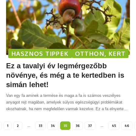
HASZNOS TIPPEK
OTTHON, KERT
Ez a tavalyi év legmérgezőbb
növénye, és még a te kertedben is
simán lehet!
Van egy fa aminek a termése és maga a fa is számos veszélyes
anyagot rejt magában, amelyek súlyos egészségügyi problémákat
okozhatnak, ha nem megfelelően vannak kezelve. Ez a fa elnyerte
…
1
2
…
33
34
35
36
37
…
45
46