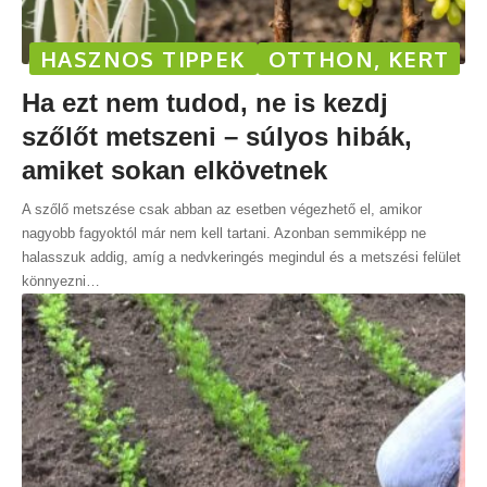
HASZNOS TIPPEK
OTTHON, KERT
Ha ezt nem tudod, ne is kezdj
szőlőt metszeni – súlyos hibák,
amiket sokan elkövetnek
A szőlő metszése csak abban az esetben végezhető el, amikor
nagyobb fagyoktól már nem kell tartani. Azonban semmiképp ne
halasszuk addig, amíg a nedvkeringés megindul és a metszési felület
könnyezni
…