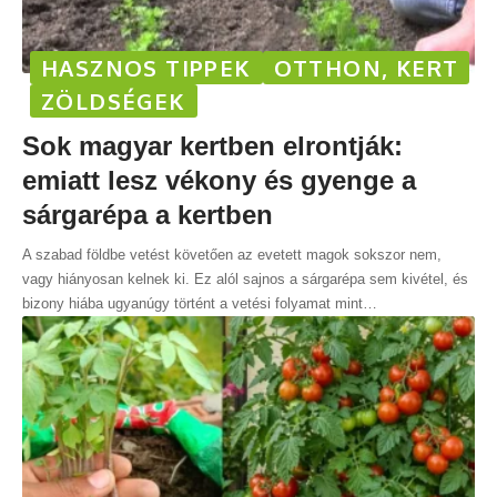
HASZNOS TIPPEK
OTTHON, KERT
ZÖLDSÉGEK
Sok magyar kertben elrontják:
emiatt lesz vékony és gyenge a
sárgarépa a kertben
A szabad földbe vetést követően az evetett magok sokszor nem,
vagy hiányosan kelnek ki. Ez alól sajnos a sárgarépa sem kivétel, és
bizony hiába ugyanúgy történt a vetési folyamat mint
…