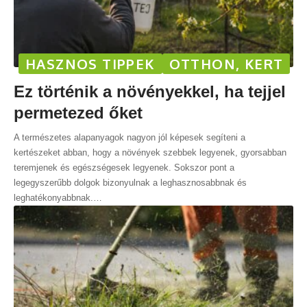
HASZNOS TIPPEK
OTTHON, KERT
Ez történik a növényekkel, ha tejjel
permetezed őket
A természetes alapanyagok nagyon jól képesek segíteni a
kertészeket abban, hogy a növények szebbek legyenek, gyorsabban
teremjenek és egészségesek legyenek. Sokszor pont a
legegyszerűbb dolgok bizonyulnak a leghasznosabbnak és
leghatékonyabbnak.
…